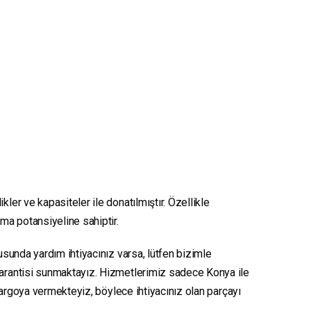
kler ve kapasiteler ile donatılmıştır. Özellikle
nma potansiyeline sahiptir.
nusunda yardım ihtiyacınız varsa, lütfen bizimle
 garantisi sunmaktayız. Hizmetlerimiz sadece Konya ile
e kargoya vermekteyiz, böylece ihtiyacınız olan parçayı