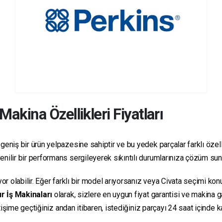
Makina Özellikleri Fiyatları
geniş bir ürün yelpazesine sahiptir ve bu yedek parçalar farklı özelli
üvenilir bir performans sergileyerek sıkıntılı durumlarınıza çözüm su
yor olabilir. Eğer farklı bir model arıyorsanız veya Civata seçimi ko
r İş Makinaları
olarak, sizlere en uygun fiyat garantisi ve makina
letişime geçtiğiniz andan itibaren, istediğiniz parçayı 24 saat içind