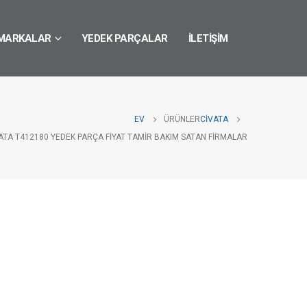
MARKALAR
YEDEK PARÇALAR
İLETIŞIM
EV
ÜRÜNLER
CIVATA
ATA T412180 YEDEK PARÇA FIYAT TAMIR BAKIM SATAN FIRMALAR