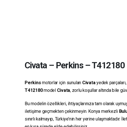
Civata
–
Perkins
–
T412180
Perkins
motorlar için sunulan
Civata
yedek parçaları, 
T412180
model
Civata
, zorlu koşullar altında bile g
Bu modelin özellikleri, ihtiyaçlarınıza tam olarak uymu
iletişime geçmekten çekinmeyin. Konya merkezli
Bulu
sınırlı kalmayıp, Türkiye’nin her yerine ulaşmaktadır. İ
en kısa sürede elde edebilirsiniz.