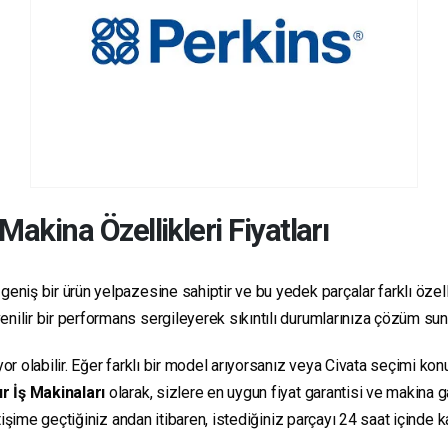
Makina Özellikleri Fiyatları
geniş bir ürün yelpazesine sahiptir ve bu yedek parçalar farklı özelli
üvenilir bir performans sergileyerek sıkıntılı durumlarınıza çözüm su
yor olabilir. Eğer farklı bir model arıyorsanız veya Civata seçimi ko
r İş Makinaları
olarak, sizlere en uygun fiyat garantisi ve makina
letişime geçtiğiniz andan itibaren, istediğiniz parçayı 24 saat içind