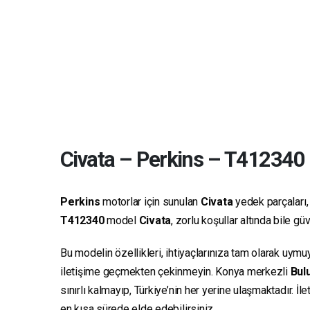
Civata
–
Perkins
–
T412340
Perkins
motorlar için sunulan
Civata
yedek parçaları, 
T412340
model
Civata
, zorlu koşullar altında bile g
Bu modelin özellikleri, ihtiyaçlarınıza tam olarak uymu
iletişime geçmekten çekinmeyin. Konya merkezli
Bulu
sınırlı kalmayıp, Türkiye’nin her yerine ulaşmaktadır. İ
en kısa sürede elde edebilirsiniz.