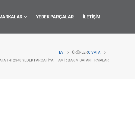
MARKALAR
YEDEK PARÇALAR
İLETIŞIM
EV
ÜRÜNLER
CIVATA
ATA T412340 YEDEK PARÇA FIYAT TAMIR BAKIM SATAN FIRMALAR