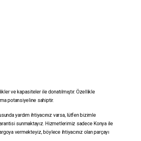
kler ve kapasiteler ile donatılmıştır. Özellikle
nma potansiyeline sahiptir.
nusunda yardım ihtiyacınız varsa, lütfen bizimle
 garantisi sunmaktayız. Hizmetlerimiz sadece Konya ile
e kargoya vermekteyiz, böylece ihtiyacınız olan parçayı