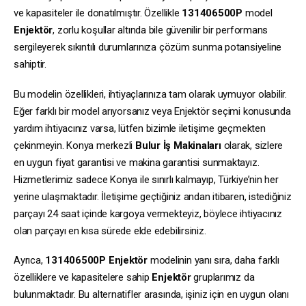
ve kapasiteler ile donatılmıştır. Özellikle
131406500P
model
Enjektör
, zorlu koşullar altında bile güvenilir bir performans
sergileyerek sıkıntılı durumlarınıza çözüm sunma potansiyeline
sahiptir.
Bu modelin özellikleri, ihtiyaçlarınıza tam olarak uymuyor olabilir.
Eğer farklı bir model arıyorsanız veya Enjektör seçimi konusunda
yardım ihtiyacınız varsa, lütfen bizimle iletişime geçmekten
çekinmeyin. Konya merkezli
Bulur İş Makinaları
olarak, sizlere
en uygun fiyat garantisi ve makina garantisi sunmaktayız.
Hizmetlerimiz sadece Konya ile sınırlı kalmayıp, Türkiye’nin her
yerine ulaşmaktadır. İletişime geçtiğiniz andan itibaren, istediğiniz
parçayı 24 saat içinde kargoya vermekteyiz, böylece ihtiyacınız
olan parçayı en kısa sürede elde edebilirsiniz.
Ayrıca,
131406500P
Enjektör
modelinin yanı sıra, daha farklı
özelliklere ve kapasitelere sahip
Enjektör
gruplarımız da
bulunmaktadır. Bu alternatifler arasında, işiniz için en uygun olanı