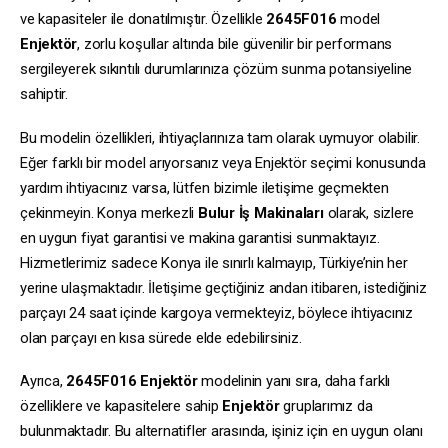
ve kapasiteler ile donatılmıştır. Özellikle
2645F016
model
Enjektör
, zorlu koşullar altında bile güvenilir bir performans
sergileyerek sıkıntılı durumlarınıza çözüm sunma potansiyeline
sahiptir.
Bu modelin özellikleri, ihtiyaçlarınıza tam olarak uymuyor olabilir.
Eğer farklı bir model arıyorsanız veya Enjektör seçimi konusunda
yardım ihtiyacınız varsa, lütfen bizimle iletişime geçmekten
çekinmeyin. Konya merkezli
Bulur İş Makinaları
olarak, sizlere
en uygun fiyat garantisi ve makina garantisi sunmaktayız.
Hizmetlerimiz sadece Konya ile sınırlı kalmayıp, Türkiye’nin her
yerine ulaşmaktadır. İletişime geçtiğiniz andan itibaren, istediğiniz
parçayı 24 saat içinde kargoya vermekteyiz, böylece ihtiyacınız
olan parçayı en kısa sürede elde edebilirsiniz.
Ayrıca,
2645F016
Enjektör
modelinin yanı sıra, daha farklı
özelliklere ve kapasitelere sahip
Enjektör
gruplarımız da
bulunmaktadır. Bu alternatifler arasında, işiniz için en uygun olanı