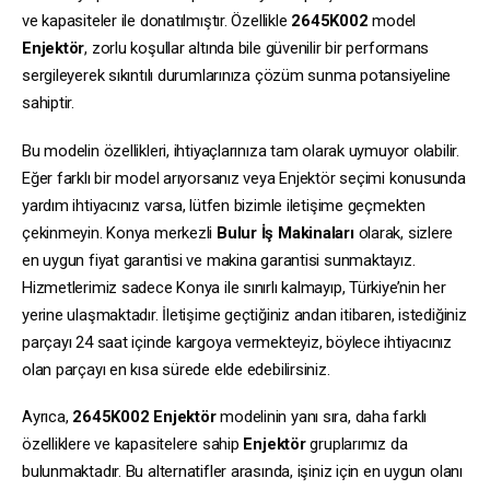
ve kapasiteler ile donatılmıştır. Özellikle
2645K002
model
Enjektör
, zorlu koşullar altında bile güvenilir bir performans
sergileyerek sıkıntılı durumlarınıza çözüm sunma potansiyeline
sahiptir.
Bu modelin özellikleri, ihtiyaçlarınıza tam olarak uymuyor olabilir.
Eğer farklı bir model arıyorsanız veya Enjektör seçimi konusunda
yardım ihtiyacınız varsa, lütfen bizimle iletişime geçmekten
çekinmeyin. Konya merkezli
Bulur İş Makinaları
olarak, sizlere
en uygun fiyat garantisi ve makina garantisi sunmaktayız.
Hizmetlerimiz sadece Konya ile sınırlı kalmayıp, Türkiye’nin her
yerine ulaşmaktadır. İletişime geçtiğiniz andan itibaren, istediğiniz
parçayı 24 saat içinde kargoya vermekteyiz, böylece ihtiyacınız
olan parçayı en kısa sürede elde edebilirsiniz.
Ayrıca,
2645K002
Enjektör
modelinin yanı sıra, daha farklı
özelliklere ve kapasitelere sahip
Enjektör
gruplarımız da
bulunmaktadır. Bu alternatifler arasında, işiniz için en uygun olanı