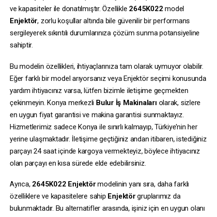
ve kapasiteler ile donatılmıştır. Özellikle
2645K022
model
Enjektör
, zorlu koşullar altında bile güvenilir bir performans
sergileyerek sıkıntılı durumlarınıza çözüm sunma potansiyeline
sahiptir.
Bu modelin özellikleri, ihtiyaçlarınıza tam olarak uymuyor olabilir.
Eğer farklı bir model arıyorsanız veya Enjektör seçimi konusunda
yardım ihtiyacınız varsa, lütfen bizimle iletişime geçmekten
çekinmeyin. Konya merkezli
Bulur İş Makinaları
olarak, sizlere
en uygun fiyat garantisi ve makina garantisi sunmaktayız.
Hizmetlerimiz sadece Konya ile sınırlı kalmayıp, Türkiye’nin her
yerine ulaşmaktadır. İletişime geçtiğiniz andan itibaren, istediğiniz
parçayı 24 saat içinde kargoya vermekteyiz, böylece ihtiyacınız
olan parçayı en kısa sürede elde edebilirsiniz.
Ayrıca,
2645K022
Enjektör
modelinin yanı sıra, daha farklı
özelliklere ve kapasitelere sahip
Enjektör
gruplarımız da
bulunmaktadır. Bu alternatifler arasında, işiniz için en uygun olanı