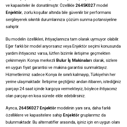
ve kapasiteler ile donatılmıştır. Özellikle
2645K027
model
Enjektör
, zorlu koşullar altında bile güvenilir bir performans
sergileyerek sıkıntılı durumlarınıza çözüm sunma potansiyeline
sahiptir.
Bu modelin özellikleri, ihtiyaçlarınıza tam olarak uymuyor olabilir.
Eğer farklı bir model arıyorsanız veya Enjektör seçimi konusunda
yardım ihtiyacınız varsa, lütfen bizimle iletişime geçmekten
çekinmeyin. Konya merkezli
Bulur İş Makinaları
olarak, sizlere
en uygun fiyat garantisi ve makina garantisi sunmaktayız.
Hizmetlerimiz sadece Konya ile sınırlı kalmayıp, Türkiye’nin her
yerine ulaşmaktadır. İletişime geçtiğiniz andan itibaren, istediğiniz
parçayı 24 saat içinde kargoya vermekteyiz, böylece ihtiyacınız
olan parçayı en kısa sürede elde edebilirsiniz.
Ayrıca,
2645K027
Enjektör
modelinin yanı sıra, daha farklı
özelliklere ve kapasitelere sahip
Enjektör
gruplarımız da
bulunmaktadır. Bu alternatifler arasında, işiniz için en uygun olanı