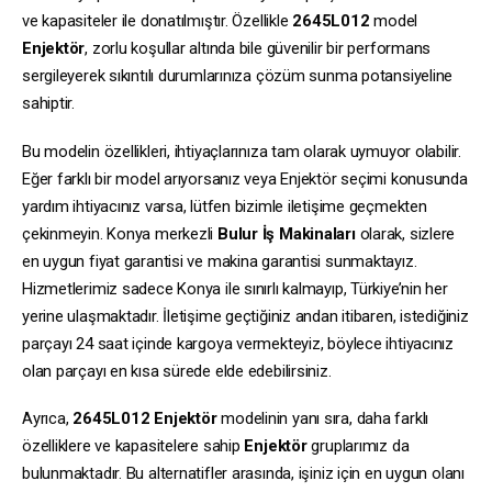
ve kapasiteler ile donatılmıştır. Özellikle
2645L012
model
Enjektör
, zorlu koşullar altında bile güvenilir bir performans
sergileyerek sıkıntılı durumlarınıza çözüm sunma potansiyeline
sahiptir.
Bu modelin özellikleri, ihtiyaçlarınıza tam olarak uymuyor olabilir.
Eğer farklı bir model arıyorsanız veya Enjektör seçimi konusunda
yardım ihtiyacınız varsa, lütfen bizimle iletişime geçmekten
çekinmeyin. Konya merkezli
Bulur İş Makinaları
olarak, sizlere
en uygun fiyat garantisi ve makina garantisi sunmaktayız.
Hizmetlerimiz sadece Konya ile sınırlı kalmayıp, Türkiye’nin her
yerine ulaşmaktadır. İletişime geçtiğiniz andan itibaren, istediğiniz
parçayı 24 saat içinde kargoya vermekteyiz, böylece ihtiyacınız
olan parçayı en kısa sürede elde edebilirsiniz.
Ayrıca,
2645L012
Enjektör
modelinin yanı sıra, daha farklı
özelliklere ve kapasitelere sahip
Enjektör
gruplarımız da
bulunmaktadır. Bu alternatifler arasında, işiniz için en uygun olanı