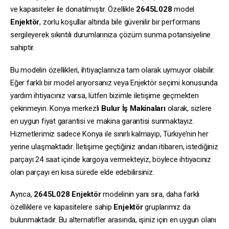
ve kapasiteler ile donatılmıştır. Özellikle
2645L028
model
Enjektör
, zorlu koşullar altında bile güvenilir bir performans
sergileyerek sıkıntılı durumlarınıza çözüm sunma potansiyeline
sahiptir.
Bu modelin özellikleri, ihtiyaçlarınıza tam olarak uymuyor olabilir.
Eğer farklı bir model arıyorsanız veya Enjektör seçimi konusunda
yardım ihtiyacınız varsa, lütfen bizimle iletişime geçmekten
çekinmeyin. Konya merkezli
Bulur İş Makinaları
olarak, sizlere
en uygun fiyat garantisi ve makina garantisi sunmaktayız.
Hizmetlerimiz sadece Konya ile sınırlı kalmayıp, Türkiye’nin her
yerine ulaşmaktadır. İletişime geçtiğiniz andan itibaren, istediğiniz
parçayı 24 saat içinde kargoya vermekteyiz, böylece ihtiyacınız
olan parçayı en kısa sürede elde edebilirsiniz.
Ayrıca,
2645L028
Enjektör
modelinin yanı sıra, daha farklı
özelliklere ve kapasitelere sahip
Enjektör
gruplarımız da
bulunmaktadır. Bu alternatifler arasında, işiniz için en uygun olanı