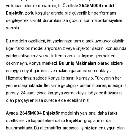
ve kapasiteler ile donatılmıştır. Özellikle
2645M004
model
Enjektör
, zorlu koşullar altında bile güvenilir bir performans
sergileyerek sıkıntılı durumlarınıza çözüm sunma potansiyeline
sahiptir.
Bu modelin özellikleri, ihtiyaçlarınıza tam olarak uymuyor olabilir.
Eğer farklı bir model arıyorsanız veya Enjektör seçimi konusunda
yardım ihtiyacınız varsa, lütfen bizimle iletişime geçmekten
çekinmeyin. Konya merkezli
Bulur İş Makinaları
olarak, sizlere
en uygun fiyat garantisi ve makina garantisi sunmaktayız.
Hizmetlerimiz sadece Konya ile sınırlı kalmayıp, Türkiye’nin her
yerine ulaşmaktadır. İletişime geçtiğiniz andan itibaren, istediğiniz
parçayı 24 saat içinde kargoya vermekteyiz, böylece ihtiyacınız
olan parçayı en kısa sürede elde edebilirsiniz.
Ayrıca,
2645M004
Enjektör
modelinin yanı sıra, daha farklı
özelliklere ve kapasitelere sahip
Enjektör
gruplarımız da
bulunmaktadır. Bu alternatifler arasında, işiniz için en uygun olanı