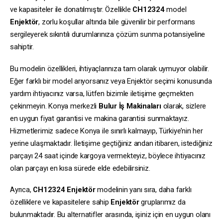
ve kapasiteler ile donatılmıştır. Özellikle
CH12324
model
Enjektör
, zorlu koşullar altında bile güvenilir bir performans
sergileyerek sıkıntılı durumlarınıza çözüm sunma potansiyeline
sahiptir.
Bu modelin özellikleri, ihtiyaçlarınıza tam olarak uymuyor olabilir.
Eğer farklı bir model arıyorsanız veya Enjektör seçimi konusunda
yardım ihtiyacınız varsa, lütfen bizimle iletişime geçmekten
çekinmeyin. Konya merkezli
Bulur İş Makinaları
olarak, sizlere
en uygun fiyat garantisi ve makina garantisi sunmaktayız.
Hizmetlerimiz sadece Konya ile sınırlı kalmayıp, Türkiye’nin her
yerine ulaşmaktadır. İletişime geçtiğiniz andan itibaren, istediğiniz
parçayı 24 saat içinde kargoya vermekteyiz, böylece ihtiyacınız
olan parçayı en kısa sürede elde edebilirsiniz.
Ayrıca,
CH12324
Enjektör
modelinin yanı sıra, daha farklı
özelliklere ve kapasitelere sahip
Enjektör
gruplarımız da
bulunmaktadır. Bu alternatifler arasında, işiniz için en uygun olanı