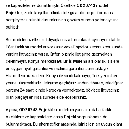
ve kapasiteler ile donatılmıştır. Özellikle
OD20743
model
Enjektör
, zorlu koşullar altında bile güvenilir bir performans
sergileyerek sıkıntılı durumlarınıza çözüm sunma potansiyeline
sahiptir.
Bu modelin özellikleri, ihtiyaçlarınıza tam olarak uymuyor olabilir.
Eğer farklı bir model arıyorsanız veya Enjektör seçimi konusunda
yardım ihtiyacınız varsa, lütfen bizimle iletişime geçmekten
çekinmeyin. Konya merkezli
Bulur İş Makinaları
olarak, sizlere
en uygun fiyat garantisi ve makina garantisi sunmaktayız.
Hizmetlerimiz sadece Konya ile sınırlı kalmayıp, Türkiye’nin her
yerine ulaşmaktadır. İletişime geçtiğiniz andan itibaren, istediğiniz
parçayı 24 saat içinde kargoya vermekteyiz, böylece ihtiyacınız
olan parçayı en kısa sürede elde edebilirsiniz.
Ayrıca,
OD20743
Enjektör
modelinin yanı sıra, daha farklı
özelliklere ve kapasitelere sahip
Enjektör
gruplarımız da
bulunmaktadır. Bu alternatifler arasında, işiniz için en uygun olanı