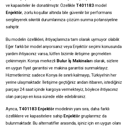
ve kapasiteler ile donatılmıştır. Özellikle
T401183
model
Enjektör
, zorlu koşullar altında bile güvenilir bir performans
sergileyerek sıkıntılı durumlarınıza çözüm sunma potansiyeline
sahiptir.
Bu modelin özellikleri, ihtiyaçlarınıza tam olarak uymuyor olabilir.
Eğer farklı bir model arıyorsanız veya Enjektör seçimi konusunda
yardım ihtiyacınız varsa, lütfen bizimle iletişime geçmekten
çekinmeyin. Konya merkezli
Bulur İş Makinaları
olarak, sizlere
en uygun fiyat garantisi ve makina garantisi sunmaktayız.
Hizmetlerimiz sadece Konya ile sınırlı kalmayıp, Türkiye’nin her
yerine ulaşmaktadır. İletişime geçtiğiniz andan itibaren, istediğiniz
parçayı 24 saat içinde kargoya vermekteyiz, böylece ihtiyacınız
olan parçayı en kısa sürede elde edebilirsiniz.
Ayrıca,
T401183
Enjektör
modelinin yanı sıra, daha farklı
özelliklere ve kapasitelere sahip
Enjektör
gruplarımız da
bulunmaktadır. Bu alternatifler arasında, işiniz için en uygun olanı