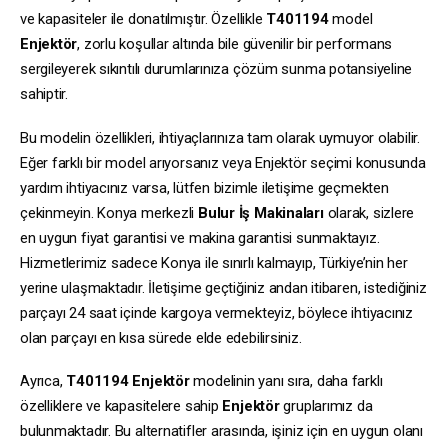
ve kapasiteler ile donatılmıştır. Özellikle
T401194
model
Enjektör
, zorlu koşullar altında bile güvenilir bir performans
sergileyerek sıkıntılı durumlarınıza çözüm sunma potansiyeline
sahiptir.
Bu modelin özellikleri, ihtiyaçlarınıza tam olarak uymuyor olabilir.
Eğer farklı bir model arıyorsanız veya Enjektör seçimi konusunda
yardım ihtiyacınız varsa, lütfen bizimle iletişime geçmekten
çekinmeyin. Konya merkezli
Bulur İş Makinaları
olarak, sizlere
en uygun fiyat garantisi ve makina garantisi sunmaktayız.
Hizmetlerimiz sadece Konya ile sınırlı kalmayıp, Türkiye’nin her
yerine ulaşmaktadır. İletişime geçtiğiniz andan itibaren, istediğiniz
parçayı 24 saat içinde kargoya vermekteyiz, böylece ihtiyacınız
olan parçayı en kısa sürede elde edebilirsiniz.
Ayrıca,
T401194
Enjektör
modelinin yanı sıra, daha farklı
özelliklere ve kapasitelere sahip
Enjektör
gruplarımız da
bulunmaktadır. Bu alternatifler arasında, işiniz için en uygun olanı