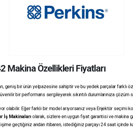
42
Makina Özellikleri Fiyatları
, geniş bir ürün yelpazesine sahiptir ve bu yedek parçalar farklı özel
e güvenilir bir performans sergileyerek sıkıntılı durumlarınıza çözüm 
yor olabilir. Eğer farklı bir model arıyorsanız veya Enjektör seçimi 
r İş Makinaları
olarak, sizlere en uygun fiyat garantisi ve makina
letişime geçtiğiniz andan itibaren, istediğiniz parçayı 24 saat içind