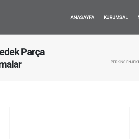
ANASAYFA
KURUMSAL
Yedek Parça
rmalar
PERKINS ENJEK