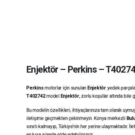
Enjektör
–
Perkins
–
T4027
Perkins
motorlar için sunulan
Enjektör
yedek parçaları
T402742
model
Enjektör
, zorlu koşullar altında bil
Bu modelin özellikleri, ihtiyaçlarınıza tam olarak uymu
iletişime geçmekten çekinmeyin. Konya merkezli
Bulu
sınırlı kalmayıp, Türkiye’nin her yerine ulaşmaktadır. İ
en kısa sürede elde edebilirsiniz.