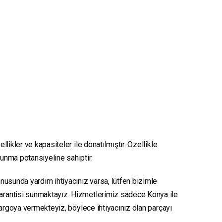
likler ve kapasiteler ile donatılmıştır. Özellikle
sunma potansiyeline sahiptir.
konusunda yardım ihtiyacınız varsa, lütfen bizimle
 garantisi sunmaktayız. Hizmetlerimiz sadece Konya ile
e kargoya vermekteyiz, böylece ihtiyacınız olan parçayı