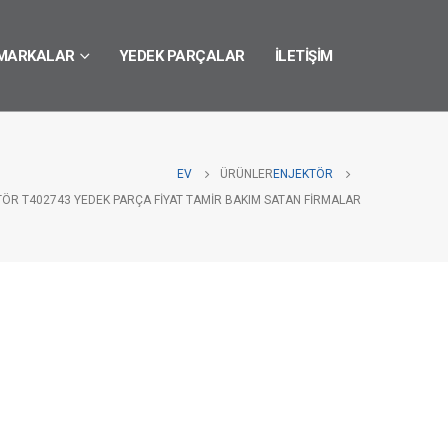
MARKALAR
YEDEK PARÇALAR
İLETIŞIM
EV
ÜRÜNLER
ENJEKTÖR
TÖR T402743 YEDEK PARÇA FIYAT TAMIR BAKIM SATAN FIRMALAR