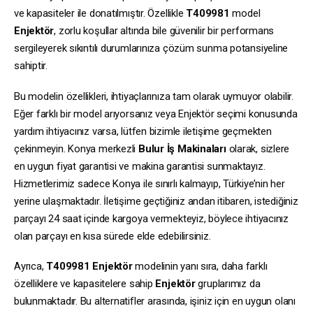
ve kapasiteler ile donatılmıştır. Özellikle
T409981
model
Enjektör
, zorlu koşullar altında bile güvenilir bir performans
sergileyerek sıkıntılı durumlarınıza çözüm sunma potansiyeline
sahiptir.
Bu modelin özellikleri, ihtiyaçlarınıza tam olarak uymuyor olabilir.
Eğer farklı bir model arıyorsanız veya Enjektör seçimi konusunda
yardım ihtiyacınız varsa, lütfen bizimle iletişime geçmekten
çekinmeyin. Konya merkezli
Bulur İş Makinaları
olarak, sizlere
en uygun fiyat garantisi ve makina garantisi sunmaktayız.
Hizmetlerimiz sadece Konya ile sınırlı kalmayıp, Türkiye’nin her
yerine ulaşmaktadır. İletişime geçtiğiniz andan itibaren, istediğiniz
parçayı 24 saat içinde kargoya vermekteyiz, böylece ihtiyacınız
olan parçayı en kısa sürede elde edebilirsiniz.
Ayrıca,
T409981
Enjektör
modelinin yanı sıra, daha farklı
özelliklere ve kapasitelere sahip
Enjektör
gruplarımız da
bulunmaktadır. Bu alternatifler arasında, işiniz için en uygun olanı