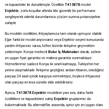
ve kapasiteler ile donatılmıştır. Özellikle
T413878
model
Enjektör
, zorlu koşullar altında bile güvenilir bir performans
sergileyerek sıkıntılı durumlarınıza çözüm sunma potansiyeline
sahiptir.
Bu modelin özellikleri, ihtiyaçlarınıza tam olarak uymuyor olabilir.
Eğer farklı bir model arıyorsanız veya Enjektör seçimi konusunda
yardım ihtiyacınız varsa, lütfen bizimle iletişime geçmekten
çekinmeyin. Konya merkezli
Bulur İş Makinaları
olarak, sizlere
en uygun fiyat garantisi ve makina garantisi sunmaktayız.
Hizmetlerimiz sadece Konya ile sınırlı kalmayıp, Türkiye’nin her
yerine ulaşmaktadır. İletişime geçtiğiniz andan itibaren, istediğiniz
parçayı 24 saat içinde kargoya vermekteyiz, böylece ihtiyacınız
olan parçayı en kısa sürede elde edebilirsiniz.
Ayrıca,
T413878
Enjektör
modelinin yanı sıra, daha farklı
özelliklere ve kapasitelere sahip
Enjektör
gruplarımız da
bulunmaktadır. Bu alternatifler arasında, işiniz için en uygun olanı