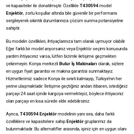
ve kapasiteler ile donatılmıştır. Özellikle
T430594
model
Enjektör
, zorlu koşullar altında bile güvenilir bir performans
sergileyerek sıkıntılı durumlarınıza çözüm sunma potansiyeline
sahiptir.
Bu modelin özellikleri, ihtiyaçlarınıza tam olarak uymuyor olabilir.
Eğer farklı bir model arıyorsanız veya Enjektör seçimi konusunda
yardım ihtiyacınız varsa, lütfen bizimle iletişime geçmekten
çekinmeyin. Konya merkezli
Bulur İş Makinaları
olarak, sizlere
en uygun fiyat garantisi ve makina garantisi sunmaktayız.
Hizmetlerimiz sadece Konya ile sınırlı kalmayıp, Türkiye’nin her
yerine ulaşmaktadır. İletişime geçtiğiniz andan itibaren, istediğiniz
parçayı 24 saat içinde kargoya vermekteyiz, böylece ihtiyacınız
olan parçayı en kısa sürede elde edebilirsiniz.
Ayrıca,
T430594
Enjektör
modelinin yanı sıra, daha farklı
özelliklere ve kapasitelere sahip
Enjektör
gruplarımız da
bulunmaktadır. Bu alternatifler arasında, işiniz için en uygun olanı