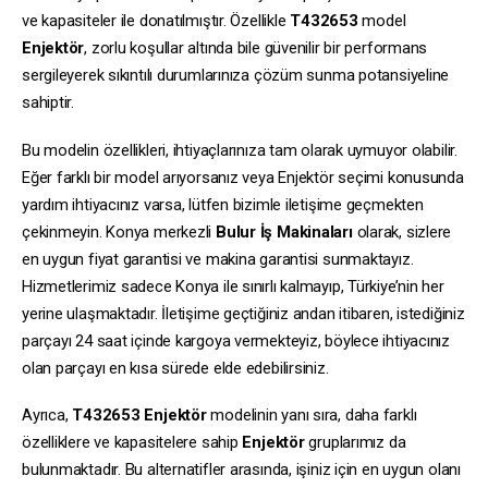
ve kapasiteler ile donatılmıştır. Özellikle
T432653
model
Enjektör
, zorlu koşullar altında bile güvenilir bir performans
sergileyerek sıkıntılı durumlarınıza çözüm sunma potansiyeline
sahiptir.
Bu modelin özellikleri, ihtiyaçlarınıza tam olarak uymuyor olabilir.
Eğer farklı bir model arıyorsanız veya Enjektör seçimi konusunda
yardım ihtiyacınız varsa, lütfen bizimle iletişime geçmekten
çekinmeyin. Konya merkezli
Bulur İş Makinaları
olarak, sizlere
en uygun fiyat garantisi ve makina garantisi sunmaktayız.
Hizmetlerimiz sadece Konya ile sınırlı kalmayıp, Türkiye’nin her
yerine ulaşmaktadır. İletişime geçtiğiniz andan itibaren, istediğiniz
parçayı 24 saat içinde kargoya vermekteyiz, böylece ihtiyacınız
olan parçayı en kısa sürede elde edebilirsiniz.
Ayrıca,
T432653
Enjektör
modelinin yanı sıra, daha farklı
özelliklere ve kapasitelere sahip
Enjektör
gruplarımız da
bulunmaktadır. Bu alternatifler arasında, işiniz için en uygun olanı