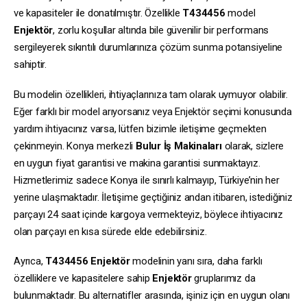
ve kapasiteler ile donatılmıştır. Özellikle
T434456
model
Enjektör
, zorlu koşullar altında bile güvenilir bir performans
sergileyerek sıkıntılı durumlarınıza çözüm sunma potansiyeline
sahiptir.
Bu modelin özellikleri, ihtiyaçlarınıza tam olarak uymuyor olabilir.
Eğer farklı bir model arıyorsanız veya Enjektör seçimi konusunda
yardım ihtiyacınız varsa, lütfen bizimle iletişime geçmekten
çekinmeyin. Konya merkezli
Bulur İş Makinaları
olarak, sizlere
en uygun fiyat garantisi ve makina garantisi sunmaktayız.
Hizmetlerimiz sadece Konya ile sınırlı kalmayıp, Türkiye’nin her
yerine ulaşmaktadır. İletişime geçtiğiniz andan itibaren, istediğiniz
parçayı 24 saat içinde kargoya vermekteyiz, böylece ihtiyacınız
olan parçayı en kısa sürede elde edebilirsiniz.
Ayrıca,
T434456
Enjektör
modelinin yanı sıra, daha farklı
özelliklere ve kapasitelere sahip
Enjektör
gruplarımız da
bulunmaktadır. Bu alternatifler arasında, işiniz için en uygun olanı