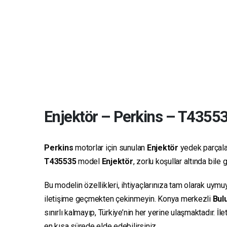
Enjektör
–
Perkins
–
T4355
Perkins
motorlar için sunulan
Enjektör
yedek parçaları
T435535
model
Enjektör
, zorlu koşullar altında bil
Bu modelin özellikleri, ihtiyaçlarınıza tam olarak uymu
iletişime geçmekten çekinmeyin. Konya merkezli
Bulu
sınırlı kalmayıp, Türkiye’nin her yerine ulaşmaktadır. İ
en kısa sürede elde edebilirsiniz.