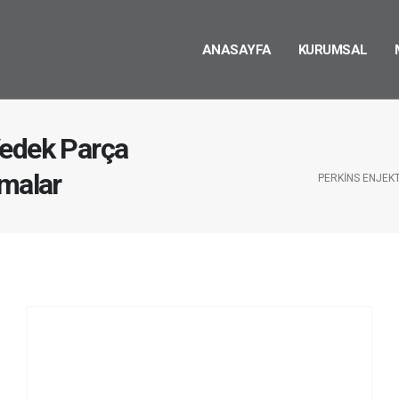
ANASAYFA
KURUMSAL
Yedek Parça
rmalar
PERKINS ENJEK