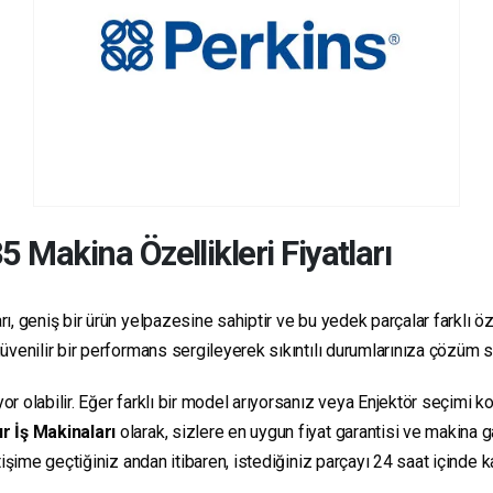
35
Makina Özellikleri Fiyatları
, geniş bir ürün yelpazesine sahiptir ve bu yedek parçalar farklı özel
e güvenilir bir performans sergileyerek sıkıntılı durumlarınıza çözüm 
yor olabilir. Eğer farklı bir model arıyorsanız veya Enjektör seçimi 
r İş Makinaları
olarak, sizlere en uygun fiyat garantisi ve makina
letişime geçtiğiniz andan itibaren, istediğiniz parçayı 24 saat içind