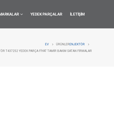
MARKALAR
YEDEK PARÇALAR
İLETIŞIM
EV
ÜRÜNLER
ENJEKTÖR
TÖR T437252 YEDEK PARÇA FIYAT TAMIR BAKIM SATAN FIRMALAR