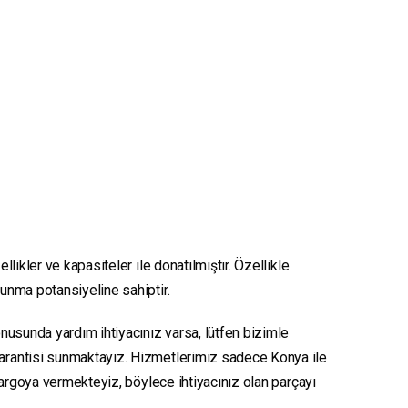
likler ve kapasiteler ile donatılmıştır. Özellikle
sunma potansiyeline sahiptir.
konusunda yardım ihtiyacınız varsa, lütfen bizimle
 garantisi sunmaktayız. Hizmetlerimiz sadece Konya ile
e kargoya vermekteyiz, böylece ihtiyacınız olan parçayı