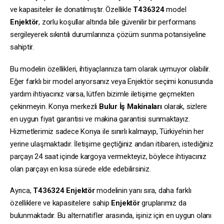
ve kapasiteler ile donatılmıştır. Özellikle
T436324
model
Enjektör
, zorlu koşullar altında bile güvenilir bir performans
sergileyerek sıkıntılı durumlarınıza çözüm sunma potansiyeline
sahiptir.
Bu modelin özellikleri, ihtiyaçlarınıza tam olarak uymuyor olabilir.
Eğer farklı bir model arıyorsanız veya Enjektör seçimi konusunda
yardım ihtiyacınız varsa, lütfen bizimle iletişime geçmekten
çekinmeyin. Konya merkezli
Bulur İş Makinaları
olarak, sizlere
en uygun fiyat garantisi ve makina garantisi sunmaktayız.
Hizmetlerimiz sadece Konya ile sınırlı kalmayıp, Türkiye’nin her
yerine ulaşmaktadır. İletişime geçtiğiniz andan itibaren, istediğiniz
parçayı 24 saat içinde kargoya vermekteyiz, böylece ihtiyacınız
olan parçayı en kısa sürede elde edebilirsiniz.
Ayrıca,
T436324
Enjektör
modelinin yanı sıra, daha farklı
özelliklere ve kapasitelere sahip
Enjektör
gruplarımız da
bulunmaktadır. Bu alternatifler arasında, işiniz için en uygun olanı