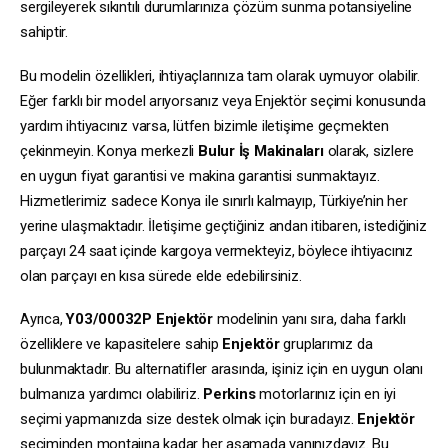
sergileyerek sıkıntılı durumlarınıza çözüm sunma potansiyeline
sahiptir.
Bu modelin özellikleri, ihtiyaçlarınıza tam olarak uymuyor olabilir.
Eğer farklı bir model arıyorsanız veya Enjektör seçimi konusunda
yardım ihtiyacınız varsa, lütfen bizimle iletişime geçmekten
çekinmeyin. Konya merkezli
Bulur İş Makinaları
olarak, sizlere
en uygun fiyat garantisi ve makina garantisi sunmaktayız.
Hizmetlerimiz sadece Konya ile sınırlı kalmayıp, Türkiye’nin her
yerine ulaşmaktadır. İletişime geçtiğiniz andan itibaren, istediğiniz
parçayı 24 saat içinde kargoya vermekteyiz, böylece ihtiyacınız
olan parçayı en kısa sürede elde edebilirsiniz.
Ayrıca,
Y03/00032P
Enjektör
modelinin yanı sıra, daha farklı
özelliklere ve kapasitelere sahip
Enjektör
gruplarımız da
bulunmaktadır. Bu alternatifler arasında, işiniz için en uygun olanı
bulmanıza yardımcı olabiliriz.
Perkins
motorlarınız için en iyi
seçimi yapmanızda size destek olmak için buradayız.
Enjektör
seçiminden montajına kadar her aşamada yanınızdayız. Bu