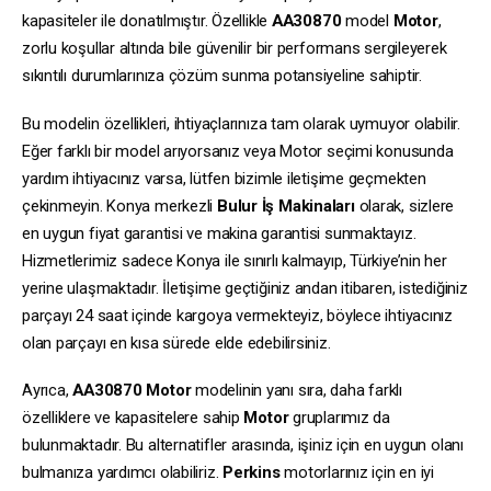
kapasiteler ile donatılmıştır. Özellikle
AA30870
model
Motor
,
zorlu koşullar altında bile güvenilir bir performans sergileyerek
sıkıntılı durumlarınıza çözüm sunma potansiyeline sahiptir.
Bu modelin özellikleri, ihtiyaçlarınıza tam olarak uymuyor olabilir.
Eğer farklı bir model arıyorsanız veya Motor seçimi konusunda
yardım ihtiyacınız varsa, lütfen bizimle iletişime geçmekten
çekinmeyin. Konya merkezli
Bulur İş Makinaları
olarak, sizlere
en uygun fiyat garantisi ve makina garantisi sunmaktayız.
Hizmetlerimiz sadece Konya ile sınırlı kalmayıp, Türkiye’nin her
yerine ulaşmaktadır. İletişime geçtiğiniz andan itibaren, istediğiniz
parçayı 24 saat içinde kargoya vermekteyiz, böylece ihtiyacınız
olan parçayı en kısa sürede elde edebilirsiniz.
Ayrıca,
AA30870
Motor
modelinin yanı sıra, daha farklı
özelliklere ve kapasitelere sahip
Motor
gruplarımız da
bulunmaktadır. Bu alternatifler arasında, işiniz için en uygun olanı
bulmanıza yardımcı olabiliriz.
Perkins
motorlarınız için en iyi