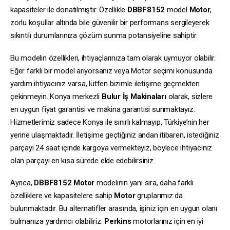
kapasiteler ile donatılmıştır. Özellikle
DBBF8152
model
Motor
,
zorlu koşullar altında bile güvenilir bir performans sergileyerek
sıkıntılı durumlarınıza çözüm sunma potansiyeline sahiptir.
Bu modelin özellikleri, ihtiyaçlarınıza tam olarak uymuyor olabilir.
Eğer farklı bir model arıyorsanız veya Motor seçimi konusunda
yardım ihtiyacınız varsa, lütfen bizimle iletişime geçmekten
çekinmeyin. Konya merkezli
Bulur İş Makinaları
olarak, sizlere
en uygun fiyat garantisi ve makina garantisi sunmaktayız.
Hizmetlerimiz sadece Konya ile sınırlı kalmayıp, Türkiye’nin her
yerine ulaşmaktadır. İletişime geçtiğiniz andan itibaren, istediğiniz
parçayı 24 saat içinde kargoya vermekteyiz, böylece ihtiyacınız
olan parçayı en kısa sürede elde edebilirsiniz.
Ayrıca,
DBBF8152
Motor
modelinin yanı sıra, daha farklı
özelliklere ve kapasitelere sahip
Motor
gruplarımız da
bulunmaktadır. Bu alternatifler arasında, işiniz için en uygun olanı
bulmanıza yardımcı olabiliriz.
Perkins
motorlarınız için en iyi