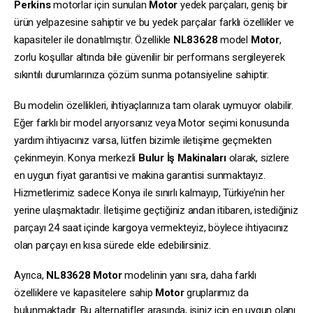
Perkins
motorlar için sunulan
Motor
yedek parçaları, geniş bir
ürün yelpazesine sahiptir ve bu yedek parçalar farklı özellikler ve
kapasiteler ile donatılmıştır. Özellikle
NL83628
model
Motor
,
zorlu koşullar altında bile güvenilir bir performans sergileyerek
sıkıntılı durumlarınıza çözüm sunma potansiyeline sahiptir.
Bu modelin özellikleri, ihtiyaçlarınıza tam olarak uymuyor olabilir.
Eğer farklı bir model arıyorsanız veya Motor seçimi konusunda
yardım ihtiyacınız varsa, lütfen bizimle iletişime geçmekten
çekinmeyin. Konya merkezli
Bulur İş Makinaları
olarak, sizlere
en uygun fiyat garantisi ve makina garantisi sunmaktayız.
Hizmetlerimiz sadece Konya ile sınırlı kalmayıp, Türkiye’nin her
yerine ulaşmaktadır. İletişime geçtiğiniz andan itibaren, istediğiniz
parçayı 24 saat içinde kargoya vermekteyiz, böylece ihtiyacınız
olan parçayı en kısa sürede elde edebilirsiniz.
Ayrıca,
NL83628
Motor
modelinin yanı sıra, daha farklı
özelliklere ve kapasitelere sahip
Motor
gruplarımız da
bulunmaktadır. Bu alternatifler arasında, işiniz için en uygun olanı