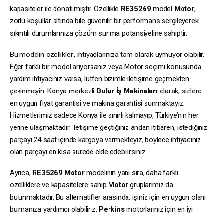
kapasiteler ile donatılmıştır. Özellikle
RE35269
model
Motor
,
zorlu koşullar altında bile güvenilir bir performans sergileyerek
sıkıntılı durumlarınıza çözüm sunma potansiyeline sahiptir.
Bu modelin özellikleri, ihtiyaçlarınıza tam olarak uymuyor olabilir.
Eğer farklı bir model arıyorsanız veya Motor seçimi konusunda
yardım ihtiyacınız varsa, lütfen bizimle iletişime geçmekten
çekinmeyin. Konya merkezli
Bulur İş Makinaları
olarak, sizlere
en uygun fiyat garantisi ve makina garantisi sunmaktayız.
Hizmetlerimiz sadece Konya ile sınırlı kalmayıp, Türkiye’nin her
yerine ulaşmaktadır. İletişime geçtiğiniz andan itibaren, istediğiniz
parçayı 24 saat içinde kargoya vermekteyiz, böylece ihtiyacınız
olan parçayı en kısa sürede elde edebilirsiniz.
Ayrıca,
RE35269
Motor
modelinin yanı sıra, daha farklı
özelliklere ve kapasitelere sahip
Motor
gruplarımız da
bulunmaktadır. Bu alternatifler arasında, işiniz için en uygun olanı
bulmanıza yardımcı olabiliriz.
Perkins
motorlarınız için en iyi