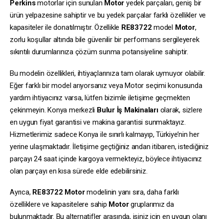
Perkins
motorlar için sunulan
Motor
yedek parçaları, geniş bir
ürün yelpazesine sahiptir ve bu yedek parçalar farklı özellikler ve
kapasiteler ile donatılmıştır. Özellikle
RE83722
model
Motor
,
zorlu koşullar altında bile güvenilir bir performans sergileyerek
sıkıntılı durumlarınıza çözüm sunma potansiyeline sahiptir.
Bu modelin özellikleri, ihtiyaçlarınıza tam olarak uymuyor olabilir.
Eğer farklı bir model arıyorsanız veya Motor seçimi konusunda
yardım ihtiyacınız varsa, lütfen bizimle iletişime geçmekten
çekinmeyin. Konya merkezli
Bulur İş Makinaları
olarak, sizlere
en uygun fiyat garantisi ve makina garantisi sunmaktayız.
Hizmetlerimiz sadece Konya ile sınırlı kalmayıp, Türkiye’nin her
yerine ulaşmaktadır. İletişime geçtiğiniz andan itibaren, istediğiniz
parçayı 24 saat içinde kargoya vermekteyiz, böylece ihtiyacınız
olan parçayı en kısa sürede elde edebilirsiniz.
Ayrıca,
RE83722
Motor
modelinin yanı sıra, daha farklı
özelliklere ve kapasitelere sahip
Motor
gruplarımız da
bulunmaktadır. Bu alternatifler arasında, işiniz için en uygun olanı