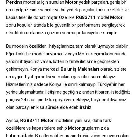
Perkins
motorlar için sunulan
Motor
yedek parçaları, geniş bir
ürün yelpazesine sahiptir ve bu yedek parçalar farklı özellikler ve
kapasiteler ile donatılmıştır. Özellikle
RG83711
model
Motor
,
zorlu koşullar altında bile güvenilir bir performans sergileyerek
sıkıntılı durumlarınıza çözüm sunma potansiyeline sahiptir.
Bu modelin özellikleri, ihtiyaçlarınıza tam olarak uymuyor olabilir.
Eğer farklı bir model arıyorsanız veya Motor seçimi konusunda
yardım ihtiyacınız varsa, lütfen bizimle iletişime geçmekten
çekinmeyin. Konya merkezli
Bulur İş Makinaları
olarak, sizlere
en uygun fiyat garantisi ve makina garantisi sunmaktayız.
Hizmetlerimiz sadece Konya ile sınırlı kalmayıp, Türkiye’nin her
yerine ulaşmaktadır. İletişime geçtiğiniz andan itibaren, istediğiniz
parçayı 24 saat içinde kargoya vermekteyiz, böylece ihtiyacınız
olan parçayı en kısa sürede elde edebilirsiniz.
Ayrıca,
RG83711
Motor
modelinin yanı sıra, daha farklı
özelliklere ve kapasitelere sahip
Motor
gruplarımız da
bulunmaktadır. Bu alternatifler arasında, işiniz için en uygun olanı