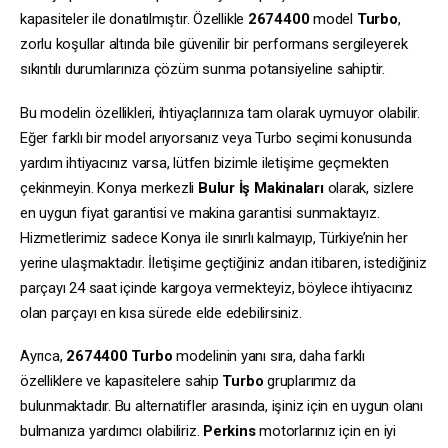
kapasiteler ile donatılmıştır. Özellikle
2674400
model
Turbo
,
zorlu koşullar altında bile güvenilir bir performans sergileyerek
sıkıntılı durumlarınıza çözüm sunma potansiyeline sahiptir.
Bu modelin özellikleri, ihtiyaçlarınıza tam olarak uymuyor olabilir.
Eğer farklı bir model arıyorsanız veya Turbo seçimi konusunda
yardım ihtiyacınız varsa, lütfen bizimle iletişime geçmekten
çekinmeyin. Konya merkezli
Bulur İş Makinaları
olarak, sizlere
en uygun fiyat garantisi ve makina garantisi sunmaktayız.
Hizmetlerimiz sadece Konya ile sınırlı kalmayıp, Türkiye’nin her
yerine ulaşmaktadır. İletişime geçtiğiniz andan itibaren, istediğiniz
parçayı 24 saat içinde kargoya vermekteyiz, böylece ihtiyacınız
olan parçayı en kısa sürede elde edebilirsiniz.
Ayrıca,
2674400
Turbo
modelinin yanı sıra, daha farklı
özelliklere ve kapasitelere sahip
Turbo
gruplarımız da
bulunmaktadır. Bu alternatifler arasında, işiniz için en uygun olanı
bulmanıza yardımcı olabiliriz.
Perkins
motorlarınız için en iyi