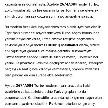
kapasiteler ile donatılmıştır. Özellikle
2674A084
model
Turbo
,
zorlu koşullar altında bile güvenilir bir performans sergileyerek
sıkıntılı durumlarınıza çözüm sunma potansiyeline sahiptir.
Bu modelin özellikleri, ihtiyaçlarınıza tam olarak uymuyor olabilir.
Eğer farklı bir model arıyorsanız veya Turbo seçimi konusunda
yardım ihtiyacınız varsa, lütfen bizimle iletişime geçmekten
çekinmeyin. Konya merkezli
Bulur İş Makinaları
olarak, sizlere
en uygun fiyat garantisi ve makina garantisi sunmaktayız.
Hizmetlerimiz sadece Konya ile sınırlı kalmayıp, Türkiye’nin her
yerine ulaşmaktadır. İletişime geçtiğiniz andan itibaren, istediğiniz
parçayı 24 saat içinde kargoya vermekteyiz, böylece ihtiyacınız
olan parçayı en kısa sürede elde edebilirsiniz.
Ayrıca,
2674A084
Turbo
modelinin yanı sıra, daha farklı
özelliklere ve kapasitelere sahip
Turbo
gruplarımız da
bulunmaktadır. Bu alternatifler arasında, işiniz için en uygun olanı
bulmanıza yardımcı olabiliriz.
Perkins
motorlarınız için en iyi