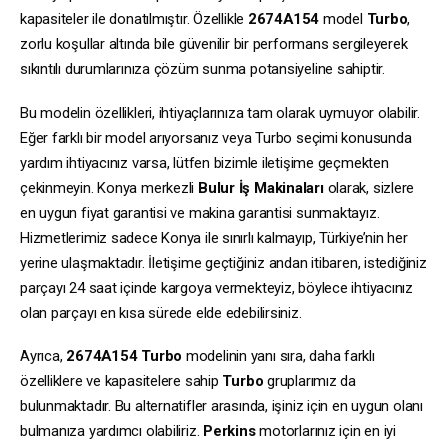
kapasiteler ile donatılmıştır. Özellikle
2674A154
model
Turbo
,
zorlu koşullar altında bile güvenilir bir performans sergileyerek
sıkıntılı durumlarınıza çözüm sunma potansiyeline sahiptir.
Bu modelin özellikleri, ihtiyaçlarınıza tam olarak uymuyor olabilir.
Eğer farklı bir model arıyorsanız veya Turbo seçimi konusunda
yardım ihtiyacınız varsa, lütfen bizimle iletişime geçmekten
çekinmeyin. Konya merkezli
Bulur İş Makinaları
olarak, sizlere
en uygun fiyat garantisi ve makina garantisi sunmaktayız.
Hizmetlerimiz sadece Konya ile sınırlı kalmayıp, Türkiye’nin her
yerine ulaşmaktadır. İletişime geçtiğiniz andan itibaren, istediğiniz
parçayı 24 saat içinde kargoya vermekteyiz, böylece ihtiyacınız
olan parçayı en kısa sürede elde edebilirsiniz.
Ayrıca,
2674A154
Turbo
modelinin yanı sıra, daha farklı
özelliklere ve kapasitelere sahip
Turbo
gruplarımız da
bulunmaktadır. Bu alternatifler arasında, işiniz için en uygun olanı
bulmanıza yardımcı olabiliriz.
Perkins
motorlarınız için en iyi