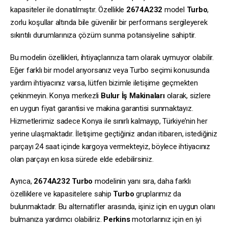
kapasiteler ile donatılmıştır. Özellikle
2674A232
model
Turbo
,
zorlu koşullar altında bile güvenilir bir performans sergileyerek
sıkıntılı durumlarınıza çözüm sunma potansiyeline sahiptir.
Bu modelin özellikleri, ihtiyaçlarınıza tam olarak uymuyor olabilir.
Eğer farklı bir model arıyorsanız veya Turbo seçimi konusunda
yardım ihtiyacınız varsa, lütfen bizimle iletişime geçmekten
çekinmeyin. Konya merkezli
Bulur İş Makinaları
olarak, sizlere
en uygun fiyat garantisi ve makina garantisi sunmaktayız.
Hizmetlerimiz sadece Konya ile sınırlı kalmayıp, Türkiye’nin her
yerine ulaşmaktadır. İletişime geçtiğiniz andan itibaren, istediğiniz
parçayı 24 saat içinde kargoya vermekteyiz, böylece ihtiyacınız
olan parçayı en kısa sürede elde edebilirsiniz.
Ayrıca,
2674A232
Turbo
modelinin yanı sıra, daha farklı
özelliklere ve kapasitelere sahip
Turbo
gruplarımız da
bulunmaktadır. Bu alternatifler arasında, işiniz için en uygun olanı
bulmanıza yardımcı olabiliriz.
Perkins
motorlarınız için en iyi