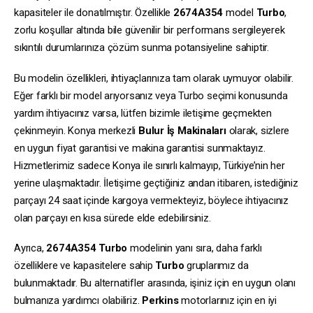
kapasiteler ile donatılmıştır. Özellikle
2674A354
model
Turbo
,
zorlu koşullar altında bile güvenilir bir performans sergileyerek
sıkıntılı durumlarınıza çözüm sunma potansiyeline sahiptir.
Bu modelin özellikleri, ihtiyaçlarınıza tam olarak uymuyor olabilir.
Eğer farklı bir model arıyorsanız veya Turbo seçimi konusunda
yardım ihtiyacınız varsa, lütfen bizimle iletişime geçmekten
çekinmeyin. Konya merkezli
Bulur İş Makinaları
olarak, sizlere
en uygun fiyat garantisi ve makina garantisi sunmaktayız.
Hizmetlerimiz sadece Konya ile sınırlı kalmayıp, Türkiye’nin her
yerine ulaşmaktadır. İletişime geçtiğiniz andan itibaren, istediğiniz
parçayı 24 saat içinde kargoya vermekteyiz, böylece ihtiyacınız
olan parçayı en kısa sürede elde edebilirsiniz.
Ayrıca,
2674A354
Turbo
modelinin yanı sıra, daha farklı
özelliklere ve kapasitelere sahip
Turbo
gruplarımız da
bulunmaktadır. Bu alternatifler arasında, işiniz için en uygun olanı
bulmanıza yardımcı olabiliriz.
Perkins
motorlarınız için en iyi