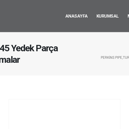
ANASAYFA
KURUMSAL
45 Yedek Parça
rmalar
PERKINS PIPE,TU