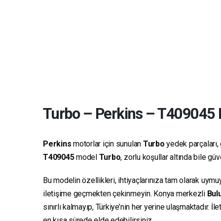
Turbo
–
Perkins
–
T409045
M
Perkins
motorlar için sunulan
Turbo
yedek parçaları, 
T409045
model
Turbo
, zorlu koşullar altında bile g
Bu modelin özellikleri, ihtiyaçlarınıza tam olarak uymu
iletişime geçmekten çekinmeyin. Konya merkezli
Bulu
sınırlı kalmayıp, Türkiye’nin her yerine ulaşmaktadır. İ
en kısa sürede elde edebilirsiniz.