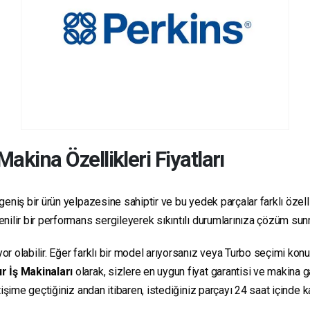
akina Özellikleri Fiyatları
geniş bir ürün yelpazesine sahiptir ve bu yedek parçalar farklı özellik
üvenilir bir performans sergileyerek sıkıntılı durumlarınıza çözüm su
yor olabilir. Eğer farklı bir model arıyorsanız veya Turbo seçimi kon
r İş Makinaları
olarak, sizlere en uygun fiyat garantisi ve makina
letişime geçtiğiniz andan itibaren, istediğiniz parçayı 24 saat içind