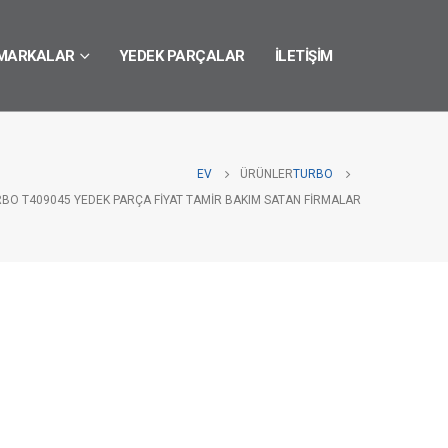
MARKALAR
YEDEK PARÇALAR
İLETIŞIM
EV
ÜRÜNLER
TURBO
RBO T409045 YEDEK PARÇA FIYAT TAMIR BAKIM SATAN FIRMALAR