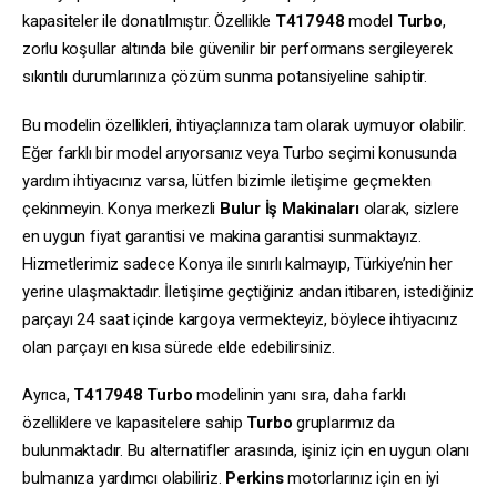
kapasiteler ile donatılmıştır. Özellikle
T417948
model
Turbo
,
zorlu koşullar altında bile güvenilir bir performans sergileyerek
sıkıntılı durumlarınıza çözüm sunma potansiyeline sahiptir.
Bu modelin özellikleri, ihtiyaçlarınıza tam olarak uymuyor olabilir.
Eğer farklı bir model arıyorsanız veya Turbo seçimi konusunda
yardım ihtiyacınız varsa, lütfen bizimle iletişime geçmekten
çekinmeyin. Konya merkezli
Bulur İş Makinaları
olarak, sizlere
en uygun fiyat garantisi ve makina garantisi sunmaktayız.
Hizmetlerimiz sadece Konya ile sınırlı kalmayıp, Türkiye’nin her
yerine ulaşmaktadır. İletişime geçtiğiniz andan itibaren, istediğiniz
parçayı 24 saat içinde kargoya vermekteyiz, böylece ihtiyacınız
olan parçayı en kısa sürede elde edebilirsiniz.
Ayrıca,
T417948
Turbo
modelinin yanı sıra, daha farklı
özelliklere ve kapasitelere sahip
Turbo
gruplarımız da
bulunmaktadır. Bu alternatifler arasında, işiniz için en uygun olanı
bulmanıza yardımcı olabiliriz.
Perkins
motorlarınız için en iyi