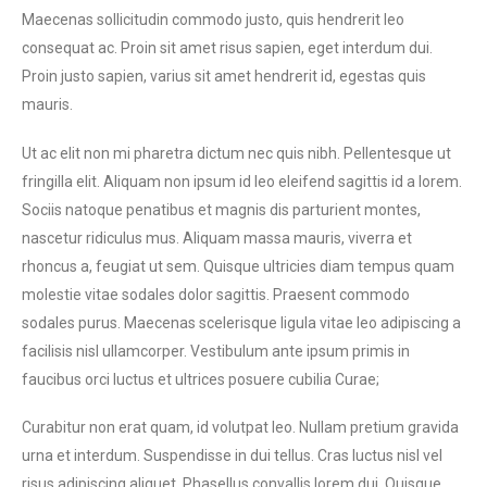
Maecenas sollicitudin commodo justo, quis hendrerit leo
consequat ac. Proin sit amet risus sapien, eget interdum dui.
Proin justo sapien, varius sit amet hendrerit id, egestas quis
mauris.
Ut ac elit non mi pharetra dictum nec quis nibh. Pellentesque ut
fringilla elit. Aliquam non ipsum id leo eleifend sagittis id a lorem.
Sociis natoque penatibus et magnis dis parturient montes,
nascetur ridiculus mus. Aliquam massa mauris, viverra et
rhoncus a, feugiat ut sem. Quisque ultricies diam tempus quam
molestie vitae sodales dolor sagittis. Praesent commodo
sodales purus. Maecenas scelerisque ligula vitae leo adipiscing a
facilisis nisl ullamcorper. Vestibulum ante ipsum primis in
faucibus orci luctus et ultrices posuere cubilia Curae;
Curabitur non erat quam, id volutpat leo. Nullam pretium gravida
urna et interdum. Suspendisse in dui tellus. Cras luctus nisl vel
risus adipiscing aliquet. Phasellus convallis lorem dui. Quisque