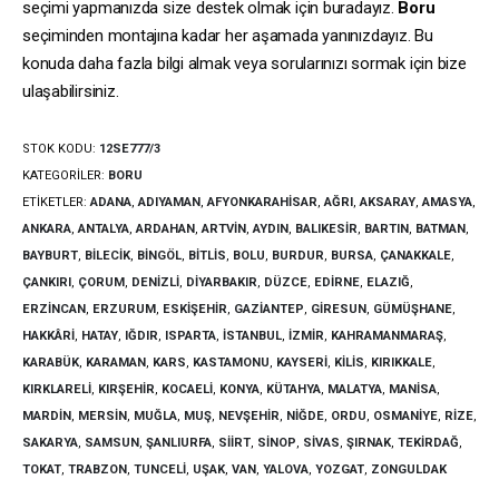
seçimi yapmanızda size destek olmak için buradayız.
Boru
seçiminden montajına kadar her aşamada yanınızdayız. Bu
konuda daha fazla bilgi almak veya sorularınızı sormak için bize
ulaşabilirsiniz.
STOK KODU:
12SE777/3
KATEGORILER:
BORU
ETIKETLER:
ADANA
,
ADIYAMAN
,
AFYONKARAHISAR
,
AĞRI
,
AKSARAY
,
AMASYA
,
ANKARA
,
ANTALYA
,
ARDAHAN
,
ARTVIN
,
AYDIN
,
BALIKESIR
,
BARTIN
,
BATMAN
,
BAYBURT
,
BILECIK
,
BINGÖL
,
BITLIS
,
BOLU
,
BURDUR
,
BURSA
,
ÇANAKKALE
,
ÇANKIRI
,
ÇORUM
,
DENIZLI
,
DIYARBAKIR
,
DÜZCE
,
EDIRNE
,
ELAZIĞ
,
ERZINCAN
,
ERZURUM
,
ESKIŞEHIR
,
GAZIANTEP
,
GIRESUN
,
GÜMÜŞHANE
,
HAKKÂRI
,
HATAY
,
IĞDIR
,
ISPARTA
,
İSTANBUL
,
İZMIR
,
KAHRAMANMARAŞ
,
KARABÜK
,
KARAMAN
,
KARS
,
KASTAMONU
,
KAYSERI
,
KILIS
,
KIRIKKALE
,
KIRKLARELI
,
KIRŞEHIR
,
KOCAELI
,
KONYA
,
KÜTAHYA
,
MALATYA
,
MANISA
,
MARDIN
,
MERSIN
,
MUĞLA
,
MUŞ
,
NEVŞEHIR
,
NIĞDE
,
ORDU
,
OSMANIYE
,
RIZE
,
SAKARYA
,
SAMSUN
,
ŞANLIURFA
,
SIIRT
,
SINOP
,
SIVAS
,
ŞIRNAK
,
TEKIRDAĞ
,
TOKAT
,
TRABZON
,
TUNCELI
,
UŞAK
,
VAN
,
YALOVA
,
YOZGAT
,
ZONGULDAK