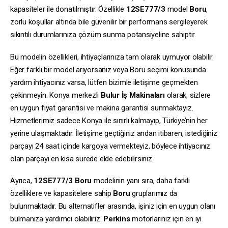
kapasiteler ile donatılmıştır. Özellikle
12SE777/3
model
Boru
,
zorlu koşullar altında bile güvenilir bir performans sergileyerek
sıkıntılı durumlarınıza çözüm sunma potansiyeline sahiptir.
Bu modelin özellikleri, ihtiyaçlarınıza tam olarak uymuyor olabilir.
Eğer farklı bir model arıyorsanız veya Boru seçimi konusunda
yardım ihtiyacınız varsa, lütfen bizimle iletişime geçmekten
çekinmeyin. Konya merkezli
Bulur İş Makinaları
olarak, sizlere
en uygun fiyat garantisi ve makina garantisi sunmaktayız.
Hizmetlerimiz sadece Konya ile sınırlı kalmayıp, Türkiye’nin her
yerine ulaşmaktadır. İletişime geçtiğiniz andan itibaren, istediğiniz
parçayı 24 saat içinde kargoya vermekteyiz, böylece ihtiyacınız
olan parçayı en kısa sürede elde edebilirsiniz.
Ayrıca,
12SE777/3
Boru
modelinin yanı sıra, daha farklı
özelliklere ve kapasitelere sahip
Boru
gruplarımız da
bulunmaktadır. Bu alternatifler arasında, işiniz için en uygun olanı
bulmanıza yardımcı olabiliriz.
Perkins
motorlarınız için en iyi