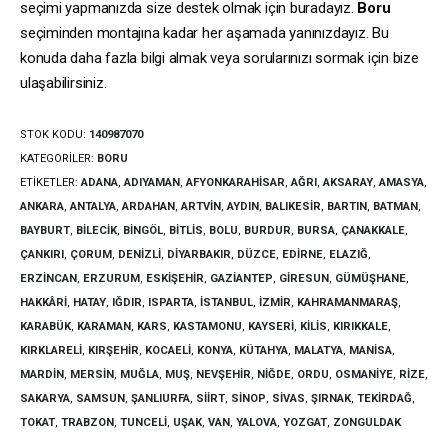
seçimi yapmanızda size destek olmak için buradayız.
Boru
seçiminden montajına kadar her aşamada yanınızdayız. Bu
konuda daha fazla bilgi almak veya sorularınızı sormak için bize
ulaşabilirsiniz.
STOK KODU:
140987070
KATEGORILER:
BORU
ETIKETLER:
ADANA
,
ADIYAMAN
,
AFYONKARAHISAR
,
AĞRI
,
AKSARAY
,
AMASYA
,
ANKARA
,
ANTALYA
,
ARDAHAN
,
ARTVIN
,
AYDIN
,
BALIKESIR
,
BARTIN
,
BATMAN
,
BAYBURT
,
BILECIK
,
BINGÖL
,
BITLIS
,
BOLU
,
BURDUR
,
BURSA
,
ÇANAKKALE
,
ÇANKIRI
,
ÇORUM
,
DENIZLI
,
DIYARBAKIR
,
DÜZCE
,
EDIRNE
,
ELAZIĞ
,
ERZINCAN
,
ERZURUM
,
ESKIŞEHIR
,
GAZIANTEP
,
GIRESUN
,
GÜMÜŞHANE
,
HAKKÂRI
,
HATAY
,
IĞDIR
,
ISPARTA
,
İSTANBUL
,
İZMIR
,
KAHRAMANMARAŞ
,
KARABÜK
,
KARAMAN
,
KARS
,
KASTAMONU
,
KAYSERI
,
KILIS
,
KIRIKKALE
,
KIRKLARELI
,
KIRŞEHIR
,
KOCAELI
,
KONYA
,
KÜTAHYA
,
MALATYA
,
MANISA
,
MARDIN
,
MERSIN
,
MUĞLA
,
MUŞ
,
NEVŞEHIR
,
NIĞDE
,
ORDU
,
OSMANIYE
,
RIZE
,
SAKARYA
,
SAMSUN
,
ŞANLIURFA
,
SIIRT
,
SINOP
,
SIVAS
,
ŞIRNAK
,
TEKIRDAĞ
,
TOKAT
,
TRABZON
,
TUNCELI
,
UŞAK
,
VAN
,
YALOVA
,
YOZGAT
,
ZONGULDAK