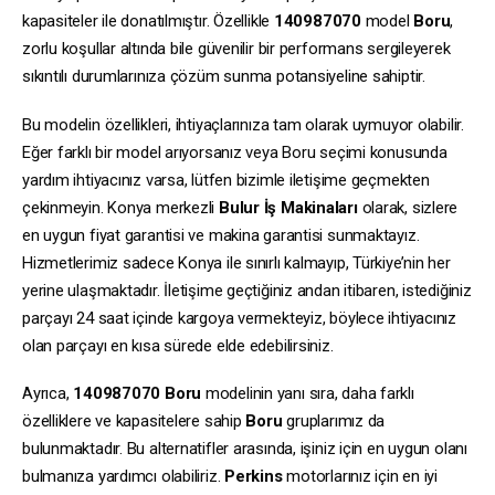
kapasiteler ile donatılmıştır. Özellikle
140987070
model
Boru
,
zorlu koşullar altında bile güvenilir bir performans sergileyerek
sıkıntılı durumlarınıza çözüm sunma potansiyeline sahiptir.
Bu modelin özellikleri, ihtiyaçlarınıza tam olarak uymuyor olabilir.
Eğer farklı bir model arıyorsanız veya Boru seçimi konusunda
yardım ihtiyacınız varsa, lütfen bizimle iletişime geçmekten
çekinmeyin. Konya merkezli
Bulur İş Makinaları
olarak, sizlere
en uygun fiyat garantisi ve makina garantisi sunmaktayız.
Hizmetlerimiz sadece Konya ile sınırlı kalmayıp, Türkiye’nin her
yerine ulaşmaktadır. İletişime geçtiğiniz andan itibaren, istediğiniz
parçayı 24 saat içinde kargoya vermekteyiz, böylece ihtiyacınız
olan parçayı en kısa sürede elde edebilirsiniz.
Ayrıca,
140987070
Boru
modelinin yanı sıra, daha farklı
özelliklere ve kapasitelere sahip
Boru
gruplarımız da
bulunmaktadır. Bu alternatifler arasında, işiniz için en uygun olanı
bulmanıza yardımcı olabiliriz.
Perkins
motorlarınız için en iyi