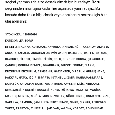
seçimi yapmanızda size destek olmak için buradayız.
Boru
seçiminden montajına kadar her aşamada yanınızdayız. Bu
konuda daha fazla bilgi almak veya sorularınızı sormak için bize
ulaşabilirsiniz.
STOK KODU:
140987090
KATEGORILER:
BORU
ETIKETLER:
ADANA
,
ADIYAMAN
,
AFYONKARAHISAR
,
AĞRI
,
AKSARAY
,
AMASYA
,
ANKARA
,
ANTALYA
,
ARDAHAN
,
ARTVIN
,
AYDIN
,
BALIKESIR
,
BARTIN
,
BATMAN
,
BAYBURT
,
BILECIK
,
BINGÖL
,
BITLIS
,
BOLU
,
BURDUR
,
BURSA
,
ÇANAKKALE
,
ÇANKIRI
,
ÇORUM
,
DENIZLI
,
DIYARBAKIR
,
DÜZCE
,
EDIRNE
,
ELAZIĞ
,
ERZINCAN
,
ERZURUM
,
ESKIŞEHIR
,
GAZIANTEP
,
GIRESUN
,
GÜMÜŞHANE
,
HAKKÂRI
,
HATAY
,
IĞDIR
,
ISPARTA
,
İSTANBUL
,
İZMIR
,
KAHRAMANMARAŞ
,
KARABÜK
,
KARAMAN
,
KARS
,
KASTAMONU
,
KAYSERI
,
KILIS
,
KIRIKKALE
,
KIRKLARELI
,
KIRŞEHIR
,
KOCAELI
,
KONYA
,
KÜTAHYA
,
MALATYA
,
MANISA
,
MARDIN
,
MERSIN
,
MUĞLA
,
MUŞ
,
NEVŞEHIR
,
NIĞDE
,
ORDU
,
OSMANIYE
,
RIZE
,
SAKARYA
,
SAMSUN
,
ŞANLIURFA
,
SIIRT
,
SINOP
,
SIVAS
,
ŞIRNAK
,
TEKIRDAĞ
,
TOKAT
,
TRABZON
,
TUNCELI
,
UŞAK
,
VAN
,
YALOVA
,
YOZGAT
,
ZONGULDAK