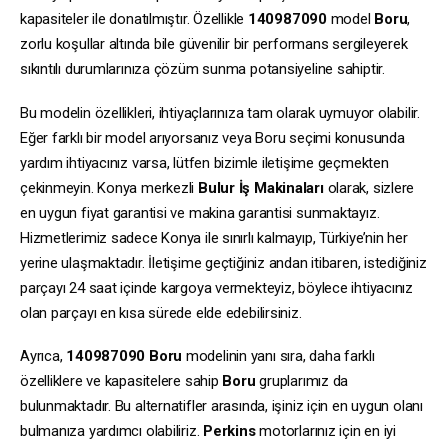
kapasiteler ile donatılmıştır. Özellikle
140987090
model
Boru
,
zorlu koşullar altında bile güvenilir bir performans sergileyerek
sıkıntılı durumlarınıza çözüm sunma potansiyeline sahiptir.
Bu modelin özellikleri, ihtiyaçlarınıza tam olarak uymuyor olabilir.
Eğer farklı bir model arıyorsanız veya Boru seçimi konusunda
yardım ihtiyacınız varsa, lütfen bizimle iletişime geçmekten
çekinmeyin. Konya merkezli
Bulur İş Makinaları
olarak, sizlere
en uygun fiyat garantisi ve makina garantisi sunmaktayız.
Hizmetlerimiz sadece Konya ile sınırlı kalmayıp, Türkiye’nin her
yerine ulaşmaktadır. İletişime geçtiğiniz andan itibaren, istediğiniz
parçayı 24 saat içinde kargoya vermekteyiz, böylece ihtiyacınız
olan parçayı en kısa sürede elde edebilirsiniz.
Ayrıca,
140987090
Boru
modelinin yanı sıra, daha farklı
özelliklere ve kapasitelere sahip
Boru
gruplarımız da
bulunmaktadır. Bu alternatifler arasında, işiniz için en uygun olanı
bulmanıza yardımcı olabiliriz.
Perkins
motorlarınız için en iyi