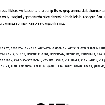
lı özelliklere ve kapasitelere sahip
Boru
gruplarımız da bulunmaktadır
in en iyi seçimi yapmanızda size destek olmak için buradayız.
Boru
ularınızı sormak için bize ulaşabilirsiniz.
SARAY
,
AMASYA
,
ANKARA
,
ANTALYA
,
ARDAHAN
,
ARTVIN
,
AYDIN
,
BALIKESIR
IYARBAKIR
,
DÜZCE
,
EDIRNE
,
ELAZIĞ
,
ERZINCAN
,
ERZURUM
,
ESKIŞEHIR
,
GAZI
ARAMAN
,
KARS
,
KASTAMONU
,
KAYSERI
,
KILIS
,
KIRIKKALE
,
KIRKLARELI
,
KIR
ANIYE
,
RIZE
,
SAKARYA
,
SAMSUN
,
ŞANLIURFA
,
SIIRT
,
SINOP
,
SIVAS
,
ŞIRNAK