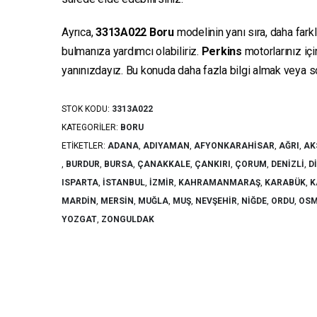
Ayrıca,
3313A022
Boru
modelinin yanı sıra, daha fark
bulmanıza yardımcı olabiliriz.
Perkins
motorlarınız iç
yanınızdayız. Bu konuda daha fazla bilgi almak veya sor
STOK KODU:
3313A022
KATEGORILER:
BORU
ETIKETLER:
ADANA
,
ADIYAMAN
,
AFYONKARAHISAR
,
AĞRI
,
AK
,
BURDUR
,
BURSA
,
ÇANAKKALE
,
ÇANKIRI
,
ÇORUM
,
DENIZLI
,
D
ISPARTA
,
İSTANBUL
,
İZMIR
,
KAHRAMANMARAŞ
,
KARABÜK
,
K
MARDIN
,
MERSIN
,
MUĞLA
,
MUŞ
,
NEVŞEHIR
,
NIĞDE
,
ORDU
,
OSM
YOZGAT
,
ZONGULDAK