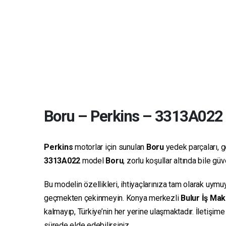
Boru
–
Perkins
–
3313A022
Perkins
motorlar için sunulan
Boru
yedek parçaları, ge
3313A022
model
Boru
, zorlu koşullar altında bile g
Bu modelin özellikleri, ihtiyaçlarınıza tam olarak uymu
geçmekten çekinmeyin. Konya merkezli
Bulur İş Mak
kalmayıp, Türkiye’nin her yerine ulaşmaktadır. İletişim
sürede elde edebilirsiniz.