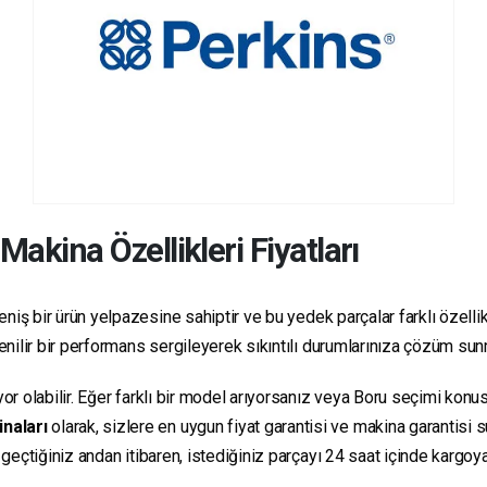
Makina Özellikleri Fiyatları
niş bir ürün yelpazesine sahiptir ve bu yedek parçalar farklı özellikl
üvenilir bir performans sergileyerek sıkıntılı durumlarınıza çözüm su
yor olabilir. Eğer farklı bir model arıyorsanız veya Boru seçimi konus
inaları
olarak, sizlere en uygun fiyat garantisi ve makina garantisi 
e geçtiğiniz andan itibaren, istediğiniz parçayı 24 saat içinde kargo