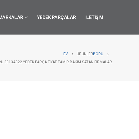
MARKALAR
YEDEK PARÇALAR
İLETIŞIM
EV
ÜRÜNLER
BORU
RU 3313A022 YEDEK PARÇA FIYAT TAMIR BAKIM SATAN FIRMALAR