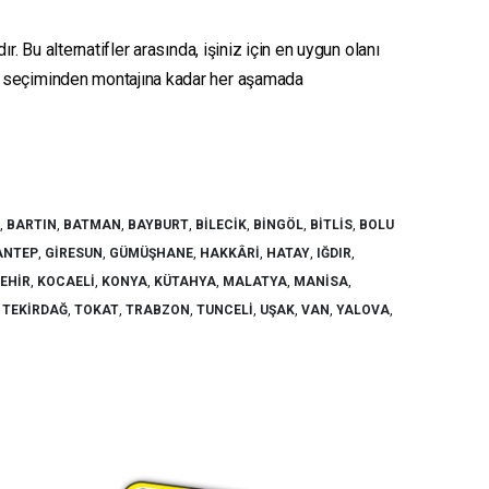
. Bu alternatifler arasında, işiniz için en uygun olanı
seçiminden montajına kadar her aşamada
,
BARTIN
,
BATMAN
,
BAYBURT
,
BILECIK
,
BINGÖL
,
BITLIS
,
BOLU
ANTEP
,
GIRESUN
,
GÜMÜŞHANE
,
HAKKÂRI
,
HATAY
,
IĞDIR
,
ŞEHIR
,
KOCAELI
,
KONYA
,
KÜTAHYA
,
MALATYA
,
MANISA
,
,
TEKIRDAĞ
,
TOKAT
,
TRABZON
,
TUNCELI
,
UŞAK
,
VAN
,
YALOVA
,