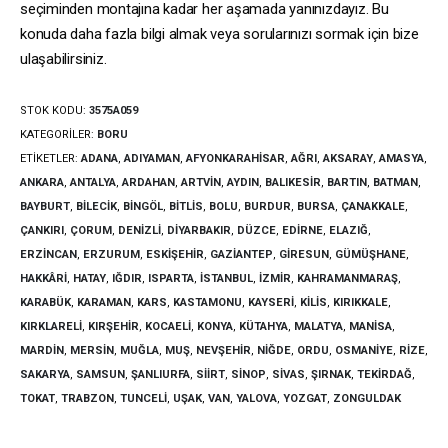
seçiminden montajına kadar her aşamada yanınızdayız. Bu
konuda daha fazla bilgi almak veya sorularınızı sormak için bize
ulaşabilirsiniz.
STOK KODU:
3575A059
KATEGORILER:
BORU
ETIKETLER:
ADANA
,
ADIYAMAN
,
AFYONKARAHISAR
,
AĞRI
,
AKSARAY
,
AMASYA
,
ANKARA
,
ANTALYA
,
ARDAHAN
,
ARTVIN
,
AYDIN
,
BALIKESIR
,
BARTIN
,
BATMAN
,
BAYBURT
,
BILECIK
,
BINGÖL
,
BITLIS
,
BOLU
,
BURDUR
,
BURSA
,
ÇANAKKALE
,
ÇANKIRI
,
ÇORUM
,
DENIZLI
,
DIYARBAKIR
,
DÜZCE
,
EDIRNE
,
ELAZIĞ
,
ERZINCAN
,
ERZURUM
,
ESKIŞEHIR
,
GAZIANTEP
,
GIRESUN
,
GÜMÜŞHANE
,
HAKKÂRI
,
HATAY
,
IĞDIR
,
ISPARTA
,
İSTANBUL
,
İZMIR
,
KAHRAMANMARAŞ
,
KARABÜK
,
KARAMAN
,
KARS
,
KASTAMONU
,
KAYSERI
,
KILIS
,
KIRIKKALE
,
KIRKLARELI
,
KIRŞEHIR
,
KOCAELI
,
KONYA
,
KÜTAHYA
,
MALATYA
,
MANISA
,
MARDIN
,
MERSIN
,
MUĞLA
,
MUŞ
,
NEVŞEHIR
,
NIĞDE
,
ORDU
,
OSMANIYE
,
RIZE
,
SAKARYA
,
SAMSUN
,
ŞANLIURFA
,
SIIRT
,
SINOP
,
SIVAS
,
ŞIRNAK
,
TEKIRDAĞ
,
TOKAT
,
TRABZON
,
TUNCELI
,
UŞAK
,
VAN
,
YALOVA
,
YOZGAT
,
ZONGULDAK