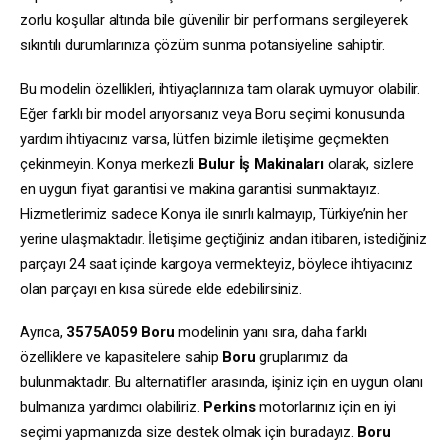
zorlu koşullar altında bile güvenilir bir performans sergileyerek
sıkıntılı durumlarınıza çözüm sunma potansiyeline sahiptir.
Bu modelin özellikleri, ihtiyaçlarınıza tam olarak uymuyor olabilir.
Eğer farklı bir model arıyorsanız veya Boru seçimi konusunda
yardım ihtiyacınız varsa, lütfen bizimle iletişime geçmekten
çekinmeyin. Konya merkezli
Bulur İş Makinaları
olarak, sizlere
en uygun fiyat garantisi ve makina garantisi sunmaktayız.
Hizmetlerimiz sadece Konya ile sınırlı kalmayıp, Türkiye’nin her
yerine ulaşmaktadır. İletişime geçtiğiniz andan itibaren, istediğiniz
parçayı 24 saat içinde kargoya vermekteyiz, böylece ihtiyacınız
olan parçayı en kısa sürede elde edebilirsiniz.
Ayrıca,
3575A059
Boru
modelinin yanı sıra, daha farklı
özelliklere ve kapasitelere sahip
Boru
gruplarımız da
bulunmaktadır. Bu alternatifler arasında, işiniz için en uygun olanı
bulmanıza yardımcı olabiliriz.
Perkins
motorlarınız için en iyi
seçimi yapmanızda size destek olmak için buradayız.
Boru