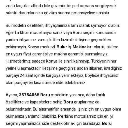
zorlu koşullar altında bile güvenilir bir performans sergileyerek
sıkıntılı durumlarınıza çözüm sunma potansiyeline sahiptir.
Bu modelin özellikleri, ihtiyaçlarınıza tam olarak uymuyor olabilir.
Eğer farklı bir model arıyorsanız veya Boru seçimi konusunda
yardım ihtiyacınız varsa, lütfen bizimle iletişime geçmekten
çekinmeyin. Konya merkezli
Bulur İş Makinaları
olarak, sizlere
en uygun fiyat garantisi ve makina garantisi sunmaktayız.
Hizmetlerimiz sadece Konya ile sınırlı kalmayıp, Türkiye’nin her
yerine ulaşmaktadır. İletişime geçtiğiniz andan itibaren, istediğiniz
parçayı 24 saat içinde kargoya vermekteyiz, böylece ihtiyacınız
olan parçayı en kısa sürede elde edebilirsiniz.
Ayrıca,
3575A065
Boru
modelinin yanı sıra, daha farklı
özelliklere ve kapasitelere sahip
Boru
gruplarımız da
bulunmaktadır. Bu alternatifler arasında, işiniz için en uygun olanı
bulmanıza yardımcı olabiliriz.
Perkins
motorlarınız için en iyi
seçimi yapmanızda size destek olmak için buradayız.
Boru