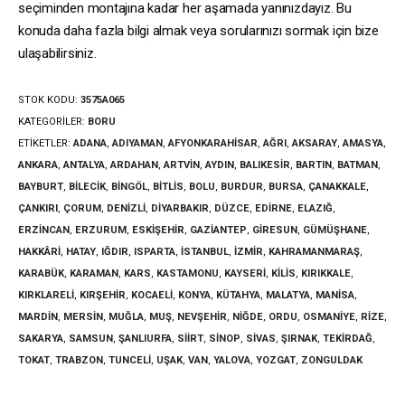
seçiminden montajına kadar her aşamada yanınızdayız. Bu
konuda daha fazla bilgi almak veya sorularınızı sormak için bize
ulaşabilirsiniz.
STOK KODU:
3575A065
KATEGORILER:
BORU
ETIKETLER:
ADANA
,
ADIYAMAN
,
AFYONKARAHISAR
,
AĞRI
,
AKSARAY
,
AMASYA
,
ANKARA
,
ANTALYA
,
ARDAHAN
,
ARTVIN
,
AYDIN
,
BALIKESIR
,
BARTIN
,
BATMAN
,
BAYBURT
,
BILECIK
,
BINGÖL
,
BITLIS
,
BOLU
,
BURDUR
,
BURSA
,
ÇANAKKALE
,
ÇANKIRI
,
ÇORUM
,
DENIZLI
,
DIYARBAKIR
,
DÜZCE
,
EDIRNE
,
ELAZIĞ
,
ERZINCAN
,
ERZURUM
,
ESKIŞEHIR
,
GAZIANTEP
,
GIRESUN
,
GÜMÜŞHANE
,
HAKKÂRI
,
HATAY
,
IĞDIR
,
ISPARTA
,
İSTANBUL
,
İZMIR
,
KAHRAMANMARAŞ
,
KARABÜK
,
KARAMAN
,
KARS
,
KASTAMONU
,
KAYSERI
,
KILIS
,
KIRIKKALE
,
KIRKLARELI
,
KIRŞEHIR
,
KOCAELI
,
KONYA
,
KÜTAHYA
,
MALATYA
,
MANISA
,
MARDIN
,
MERSIN
,
MUĞLA
,
MUŞ
,
NEVŞEHIR
,
NIĞDE
,
ORDU
,
OSMANIYE
,
RIZE
,
SAKARYA
,
SAMSUN
,
ŞANLIURFA
,
SIIRT
,
SINOP
,
SIVAS
,
ŞIRNAK
,
TEKIRDAĞ
,
TOKAT
,
TRABZON
,
TUNCELI
,
UŞAK
,
VAN
,
YALOVA
,
YOZGAT
,
ZONGULDAK