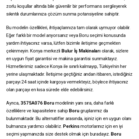
zorlu koşullar altında bile güvenilir bir performans sergileyerek
sıkıntılı durumlarınıza çözüm sunma potansiyeline sahiptir.
Bu modelin özellikleri, ihtiyaçlarınıza tam olarak uymuyor olabilir.
Eğer farklı bir model arıyorsanız veya Boru seçimi konusunda
yardım ihtiyacınız varsa, lütfen bizimle iletişime geçmekten
çekinmeyin. Konya merkezli
Bulur İş Makinaları
olarak, sizlere
en uygun fiyat garantisi ve makina garantisi sunmaktayız.
Hizmetlerimiz sadece Konya ile sınırlı kalmayıp, Türkiye’nin her
yerine ulaşmaktadır. İletişime geçtiğiniz andan itibaren, istediğiniz
parçayı 24 saat içinde kargoya vermekteyiz, böylece ihtiyacınız
olan parçayı en kısa sürede elde edebilirsiniz.
Ayrıca,
3575A076
Boru
modelinin yanı sıra, daha farklı
özelliklere ve kapasitelere sahip
Boru
gruplarımız da
bulunmaktadır. Bu alternatifler arasında, işiniz için en uygun olanı
bulmanıza yardımcı olabiliriz.
Perkins
motorlarınız için en iyi
seçimi yapmanızda size destek olmak için buradayız.
Boru