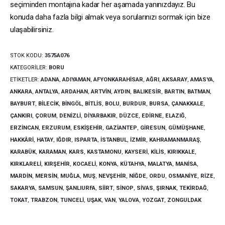
seçiminden montajına kadar her aşamada yanınızdayız. Bu
konuda daha fazla bilgi almak veya sorularınızı sormak için bize
ulaşabilirsiniz.
STOK KODU:
3575A076
KATEGORILER:
BORU
ETIKETLER:
ADANA
,
ADIYAMAN
,
AFYONKARAHISAR
,
AĞRI
,
AKSARAY
,
AMASYA
,
ANKARA
,
ANTALYA
,
ARDAHAN
,
ARTVIN
,
AYDIN
,
BALIKESIR
,
BARTIN
,
BATMAN
,
BAYBURT
,
BILECIK
,
BINGÖL
,
BITLIS
,
BOLU
,
BURDUR
,
BURSA
,
ÇANAKKALE
,
ÇANKIRI
,
ÇORUM
,
DENIZLI
,
DIYARBAKIR
,
DÜZCE
,
EDIRNE
,
ELAZIĞ
,
ERZINCAN
,
ERZURUM
,
ESKIŞEHIR
,
GAZIANTEP
,
GIRESUN
,
GÜMÜŞHANE
,
HAKKÂRI
,
HATAY
,
IĞDIR
,
ISPARTA
,
İSTANBUL
,
İZMIR
,
KAHRAMANMARAŞ
,
KARABÜK
,
KARAMAN
,
KARS
,
KASTAMONU
,
KAYSERI
,
KILIS
,
KIRIKKALE
,
KIRKLARELI
,
KIRŞEHIR
,
KOCAELI
,
KONYA
,
KÜTAHYA
,
MALATYA
,
MANISA
,
MARDIN
,
MERSIN
,
MUĞLA
,
MUŞ
,
NEVŞEHIR
,
NIĞDE
,
ORDU
,
OSMANIYE
,
RIZE
,
SAKARYA
,
SAMSUN
,
ŞANLIURFA
,
SIIRT
,
SINOP
,
SIVAS
,
ŞIRNAK
,
TEKIRDAĞ
,
TOKAT
,
TRABZON
,
TUNCELI
,
UŞAK
,
VAN
,
YALOVA
,
YOZGAT
,
ZONGULDAK