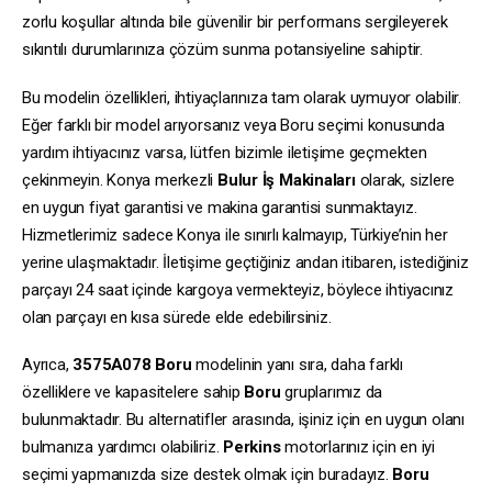
zorlu koşullar altında bile güvenilir bir performans sergileyerek
sıkıntılı durumlarınıza çözüm sunma potansiyeline sahiptir.
Bu modelin özellikleri, ihtiyaçlarınıza tam olarak uymuyor olabilir.
Eğer farklı bir model arıyorsanız veya Boru seçimi konusunda
yardım ihtiyacınız varsa, lütfen bizimle iletişime geçmekten
çekinmeyin. Konya merkezli
Bulur İş Makinaları
olarak, sizlere
en uygun fiyat garantisi ve makina garantisi sunmaktayız.
Hizmetlerimiz sadece Konya ile sınırlı kalmayıp, Türkiye’nin her
yerine ulaşmaktadır. İletişime geçtiğiniz andan itibaren, istediğiniz
parçayı 24 saat içinde kargoya vermekteyiz, böylece ihtiyacınız
olan parçayı en kısa sürede elde edebilirsiniz.
Ayrıca,
3575A078
Boru
modelinin yanı sıra, daha farklı
özelliklere ve kapasitelere sahip
Boru
gruplarımız da
bulunmaktadır. Bu alternatifler arasında, işiniz için en uygun olanı
bulmanıza yardımcı olabiliriz.
Perkins
motorlarınız için en iyi
seçimi yapmanızda size destek olmak için buradayız.
Boru