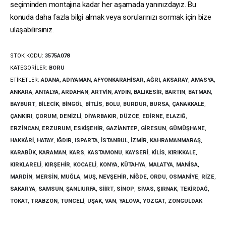
seçiminden montajına kadar her aşamada yanınızdayız. Bu
konuda daha fazla bilgi almak veya sorularınızı sormak için bize
ulaşabilirsiniz.
STOK KODU:
3575A078
KATEGORILER:
BORU
ETIKETLER:
ADANA
,
ADIYAMAN
,
AFYONKARAHISAR
,
AĞRI
,
AKSARAY
,
AMASYA
,
ANKARA
,
ANTALYA
,
ARDAHAN
,
ARTVIN
,
AYDIN
,
BALIKESIR
,
BARTIN
,
BATMAN
,
BAYBURT
,
BILECIK
,
BINGÖL
,
BITLIS
,
BOLU
,
BURDUR
,
BURSA
,
ÇANAKKALE
,
ÇANKIRI
,
ÇORUM
,
DENIZLI
,
DIYARBAKIR
,
DÜZCE
,
EDIRNE
,
ELAZIĞ
,
ERZINCAN
,
ERZURUM
,
ESKIŞEHIR
,
GAZIANTEP
,
GIRESUN
,
GÜMÜŞHANE
,
HAKKÂRI
,
HATAY
,
IĞDIR
,
ISPARTA
,
İSTANBUL
,
İZMIR
,
KAHRAMANMARAŞ
,
KARABÜK
,
KARAMAN
,
KARS
,
KASTAMONU
,
KAYSERI
,
KILIS
,
KIRIKKALE
,
KIRKLARELI
,
KIRŞEHIR
,
KOCAELI
,
KONYA
,
KÜTAHYA
,
MALATYA
,
MANISA
,
MARDIN
,
MERSIN
,
MUĞLA
,
MUŞ
,
NEVŞEHIR
,
NIĞDE
,
ORDU
,
OSMANIYE
,
RIZE
,
SAKARYA
,
SAMSUN
,
ŞANLIURFA
,
SIIRT
,
SINOP
,
SIVAS
,
ŞIRNAK
,
TEKIRDAĞ
,
TOKAT
,
TRABZON
,
TUNCELI
,
UŞAK
,
VAN
,
YALOVA
,
YOZGAT
,
ZONGULDAK