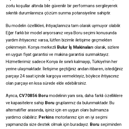
zorlu koşullar altında bile güvenilir bir performans sergileyerek
sıkıntılı durumlarınıza çözüm sunma potansiyeline sahiptir.
Bu modelin özellikleri, ihtiyaçlarınıza tam olarak uymuyor olabilir.
Eğer farklı bir model arıyorsanız veya Boru seçimi konusunda
yardım ihtiyacınız varsa, lütfen bizimle iletişime geçmekten
çekinmeyin. Konya merkezli
Bulur İş Makinaları
olarak, sizlere
en uygun fiyat garantisi ve makina garantisi sunmaktayız.
Hizmetlerimiz sadece Konya ile sınırlı kalmayıp, Türkiye’nin her
yerine ulaşmaktadır. İletişime geçtiğiniz andan itibaren, istediğiniz
parçayı 24 saat içinde kargoya vermekteyiz, böylece ihtiyacınız
olan parçayı en kısa sürede elde edebilirsiniz.
Ayrıca,
CV70856
Boru
modelinin yanı sıra, daha farklı özelliklere
ve kapasitelere sahip
Boru
gruplarımız da bulunmaktadır. Bu
alternatifler arasında, işiniz için en uygun olanı bulmanıza
yardımcı olabiliriz.
Perkins
motorlarınız için en iyi seçimi
yapmanızda size destek olmak için buradayız.
Boru
seçiminden