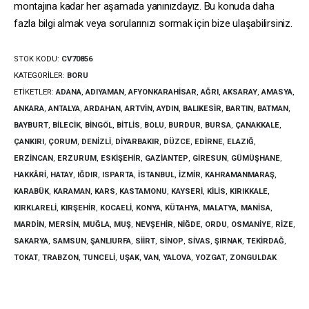
montajına kadar her aşamada yanınızdayız. Bu konuda daha
fazla bilgi almak veya sorularınızı sormak için bize ulaşabilirsiniz.
STOK KODU:
CV70856
KATEGORILER:
BORU
ETIKETLER:
ADANA
,
ADIYAMAN
,
AFYONKARAHISAR
,
AĞRI
,
AKSARAY
,
AMASYA
,
ANKARA
,
ANTALYA
,
ARDAHAN
,
ARTVIN
,
AYDIN
,
BALIKESIR
,
BARTIN
,
BATMAN
,
BAYBURT
,
BILECIK
,
BINGÖL
,
BITLIS
,
BOLU
,
BURDUR
,
BURSA
,
ÇANAKKALE
,
ÇANKIRI
,
ÇORUM
,
DENIZLI
,
DIYARBAKIR
,
DÜZCE
,
EDIRNE
,
ELAZIĞ
,
ERZINCAN
,
ERZURUM
,
ESKIŞEHIR
,
GAZIANTEP
,
GIRESUN
,
GÜMÜŞHANE
,
HAKKÂRI
,
HATAY
,
IĞDIR
,
ISPARTA
,
İSTANBUL
,
İZMIR
,
KAHRAMANMARAŞ
,
KARABÜK
,
KARAMAN
,
KARS
,
KASTAMONU
,
KAYSERI
,
KILIS
,
KIRIKKALE
,
KIRKLARELI
,
KIRŞEHIR
,
KOCAELI
,
KONYA
,
KÜTAHYA
,
MALATYA
,
MANISA
,
MARDIN
,
MERSIN
,
MUĞLA
,
MUŞ
,
NEVŞEHIR
,
NIĞDE
,
ORDU
,
OSMANIYE
,
RIZE
,
SAKARYA
,
SAMSUN
,
ŞANLIURFA
,
SIIRT
,
SINOP
,
SIVAS
,
ŞIRNAK
,
TEKIRDAĞ
,
TOKAT
,
TRABZON
,
TUNCELI
,
UŞAK
,
VAN
,
YALOVA
,
YOZGAT
,
ZONGULDAK