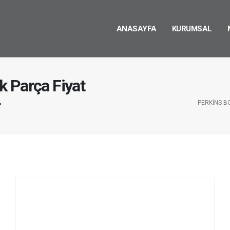
ANASAYFA
KURUMSAL
 Parça Fiyat
r
PERKINS B