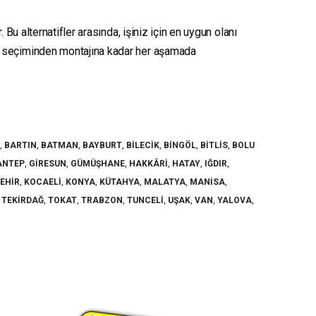
Bu alternatifler arasında, işiniz için en uygun olanı
seçiminden montajına kadar her aşamada
,
BARTIN
,
BATMAN
,
BAYBURT
,
BILECIK
,
BINGÖL
,
BITLIS
,
BOLU
ANTEP
,
GIRESUN
,
GÜMÜŞHANE
,
HAKKÂRI
,
HATAY
,
IĞDIR
,
ŞEHIR
,
KOCAELI
,
KONYA
,
KÜTAHYA
,
MALATYA
,
MANISA
,
,
TEKIRDAĞ
,
TOKAT
,
TRABZON
,
TUNCELI
,
UŞAK
,
VAN
,
YALOVA
,