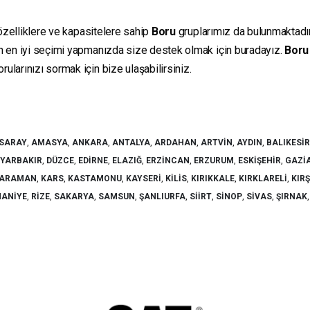
 özelliklere ve kapasitelere sahip
Boru
gruplarımız da bulunmaktadır. 
in en iyi seçimi yapmanızda size destek olmak için buradayız.
Boru
ularınızı sormak için bize ulaşabilirsiniz.
SARAY
,
AMASYA
,
ANKARA
,
ANTALYA
,
ARDAHAN
,
ARTVIN
,
AYDIN
,
BALIKESIR
IYARBAKIR
,
DÜZCE
,
EDIRNE
,
ELAZIĞ
,
ERZINCAN
,
ERZURUM
,
ESKIŞEHIR
,
GAZI
ARAMAN
,
KARS
,
KASTAMONU
,
KAYSERI
,
KILIS
,
KIRIKKALE
,
KIRKLARELI
,
KIR
ANIYE
,
RIZE
,
SAKARYA
,
SAMSUN
,
ŞANLIURFA
,
SIIRT
,
SINOP
,
SIVAS
,
ŞIRNAK