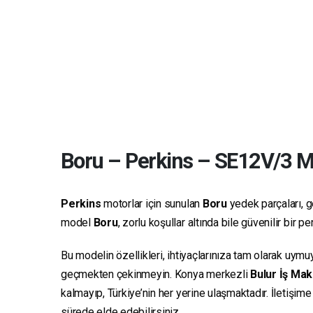
Boru
–
Perkins
–
SE12V/3
Ma
Perkins
motorlar için sunulan
Boru
yedek parçaları, ge
model
Boru
, zorlu koşullar altında bile güvenilir bir
Bu modelin özellikleri, ihtiyaçlarınıza tam olarak uymu
geçmekten çekinmeyin. Konya merkezli
Bulur İş Mak
kalmayıp, Türkiye’nin her yerine ulaşmaktadır. İletişim
sürede elde edebilirsiniz.