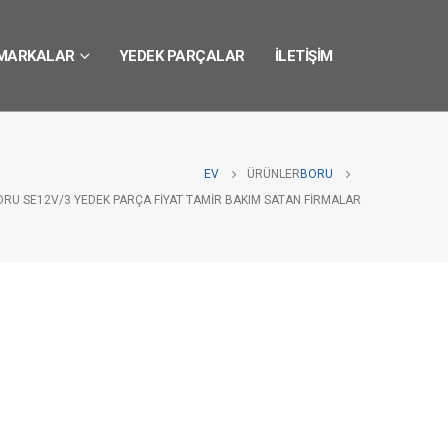
MARKALAR
YEDEK PARÇALAR
İLETIŞIM
EV
ÜRÜNLER
BORU
ORU SE12V/3 YEDEK PARÇA FIYAT TAMIR BAKIM SATAN FIRMALAR