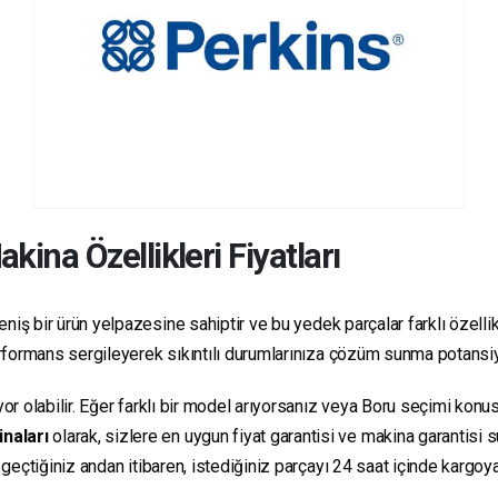
kina Özellikleri Fiyatları
niş bir ürün yelpazesine sahiptir ve bu yedek parçalar farklı özellikl
 performans sergileyerek sıkıntılı durumlarınıza çözüm sunma potansiy
yor olabilir. Eğer farklı bir model arıyorsanız veya Boru seçimi konus
inaları
olarak, sizlere en uygun fiyat garantisi ve makina garantisi 
e geçtiğiniz andan itibaren, istediğiniz parçayı 24 saat içinde kargo