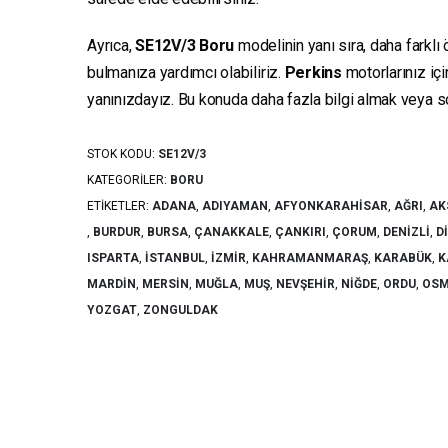
Ayrıca,
SE12V/3
Boru
modelinin yanı sıra, daha farklı
bulmanıza yardımcı olabiliriz.
Perkins
motorlarınız iç
yanınızdayız. Bu konuda daha fazla bilgi almak veya sor
STOK KODU:
SE12V/3
KATEGORILER:
BORU
ETIKETLER:
ADANA
,
ADIYAMAN
,
AFYONKARAHISAR
,
AĞRI
,
AK
,
BURDUR
,
BURSA
,
ÇANAKKALE
,
ÇANKIRI
,
ÇORUM
,
DENIZLI
,
D
ISPARTA
,
İSTANBUL
,
İZMIR
,
KAHRAMANMARAŞ
,
KARABÜK
,
K
MARDIN
,
MERSIN
,
MUĞLA
,
MUŞ
,
NEVŞEHIR
,
NIĞDE
,
ORDU
,
OSM
YOZGAT
,
ZONGULDAK