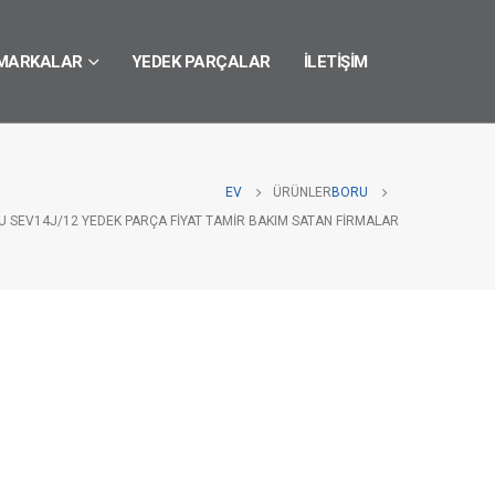
MARKALAR
YEDEK PARÇALAR
İLETIŞIM
EV
ÜRÜNLER
BORU
U SEV14J/12 YEDEK PARÇA FIYAT TAMIR BAKIM SATAN FIRMALAR