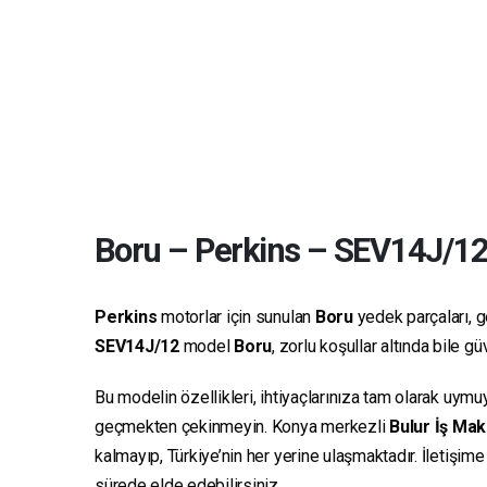
Boru
–
Perkins
–
SEV14J/1
Perkins
motorlar için sunulan
Boru
yedek parçaları, ge
SEV14J/12
model
Boru
, zorlu koşullar altında bile 
Bu modelin özellikleri, ihtiyaçlarınıza tam olarak uymu
geçmekten çekinmeyin. Konya merkezli
Bulur İş Mak
kalmayıp, Türkiye’nin her yerine ulaşmaktadır. İletişim
sürede elde edebilirsiniz.