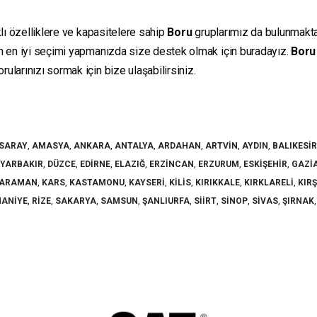
klı özelliklere ve kapasitelere sahip
Boru
gruplarımız da bulunmaktadı
in en iyi seçimi yapmanızda size destek olmak için buradayız.
Boru
ularınızı sormak için bize ulaşabilirsiniz.
SARAY
,
AMASYA
,
ANKARA
,
ANTALYA
,
ARDAHAN
,
ARTVIN
,
AYDIN
,
BALIKESIR
IYARBAKIR
,
DÜZCE
,
EDIRNE
,
ELAZIĞ
,
ERZINCAN
,
ERZURUM
,
ESKIŞEHIR
,
GAZI
ARAMAN
,
KARS
,
KASTAMONU
,
KAYSERI
,
KILIS
,
KIRIKKALE
,
KIRKLARELI
,
KIR
ANIYE
,
RIZE
,
SAKARYA
,
SAMSUN
,
ŞANLIURFA
,
SIIRT
,
SINOP
,
SIVAS
,
ŞIRNAK