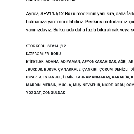
Ayrıca,
SEV14J/12
Boru
modelinin yanı sıra, daha far
bulmanıza yardımcı olabiliriz.
Perkins
motorlarınız iç
yanınızdayız. Bu konuda daha fazla bilgi almak veya sor
STOK KODU:
SEV14J/12
KATEGORILER:
BORU
ETIKETLER:
ADANA
,
ADIYAMAN
,
AFYONKARAHISAR
,
AĞRI
,
AK
,
BURDUR
,
BURSA
,
ÇANAKKALE
,
ÇANKIRI
,
ÇORUM
,
DENIZLI
,
D
ISPARTA
,
İSTANBUL
,
İZMIR
,
KAHRAMANMARAŞ
,
KARABÜK
,
K
MARDIN
,
MERSIN
,
MUĞLA
,
MUŞ
,
NEVŞEHIR
,
NIĞDE
,
ORDU
,
OSM
YOZGAT
,
ZONGULDAK