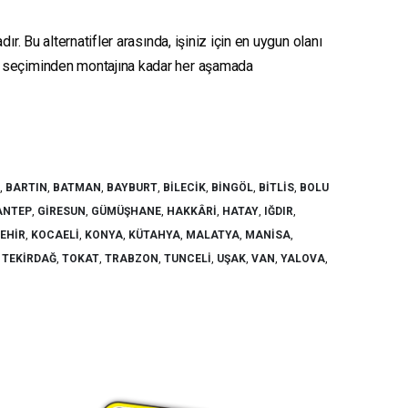
r. Bu alternatifler arasında, işiniz için en uygun olanı
seçiminden montajına kadar her aşamada
,
BARTIN
,
BATMAN
,
BAYBURT
,
BILECIK
,
BINGÖL
,
BITLIS
,
BOLU
ANTEP
,
GIRESUN
,
GÜMÜŞHANE
,
HAKKÂRI
,
HATAY
,
IĞDIR
,
ŞEHIR
,
KOCAELI
,
KONYA
,
KÜTAHYA
,
MALATYA
,
MANISA
,
,
TEKIRDAĞ
,
TOKAT
,
TRABZON
,
TUNCELI
,
UŞAK
,
VAN
,
YALOVA
,