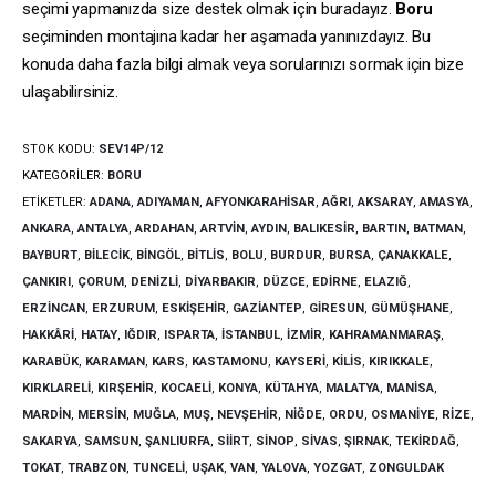
seçimi yapmanızda size destek olmak için buradayız.
Boru
seçiminden montajına kadar her aşamada yanınızdayız. Bu
konuda daha fazla bilgi almak veya sorularınızı sormak için bize
ulaşabilirsiniz.
STOK KODU:
SEV14P/12
KATEGORILER:
BORU
ETIKETLER:
ADANA
,
ADIYAMAN
,
AFYONKARAHISAR
,
AĞRI
,
AKSARAY
,
AMASYA
,
ANKARA
,
ANTALYA
,
ARDAHAN
,
ARTVIN
,
AYDIN
,
BALIKESIR
,
BARTIN
,
BATMAN
,
BAYBURT
,
BILECIK
,
BINGÖL
,
BITLIS
,
BOLU
,
BURDUR
,
BURSA
,
ÇANAKKALE
,
ÇANKIRI
,
ÇORUM
,
DENIZLI
,
DIYARBAKIR
,
DÜZCE
,
EDIRNE
,
ELAZIĞ
,
ERZINCAN
,
ERZURUM
,
ESKIŞEHIR
,
GAZIANTEP
,
GIRESUN
,
GÜMÜŞHANE
,
HAKKÂRI
,
HATAY
,
IĞDIR
,
ISPARTA
,
İSTANBUL
,
İZMIR
,
KAHRAMANMARAŞ
,
KARABÜK
,
KARAMAN
,
KARS
,
KASTAMONU
,
KAYSERI
,
KILIS
,
KIRIKKALE
,
KIRKLARELI
,
KIRŞEHIR
,
KOCAELI
,
KONYA
,
KÜTAHYA
,
MALATYA
,
MANISA
,
MARDIN
,
MERSIN
,
MUĞLA
,
MUŞ
,
NEVŞEHIR
,
NIĞDE
,
ORDU
,
OSMANIYE
,
RIZE
,
SAKARYA
,
SAMSUN
,
ŞANLIURFA
,
SIIRT
,
SINOP
,
SIVAS
,
ŞIRNAK
,
TEKIRDAĞ
,
TOKAT
,
TRABZON
,
TUNCELI
,
UŞAK
,
VAN
,
YALOVA
,
YOZGAT
,
ZONGULDAK