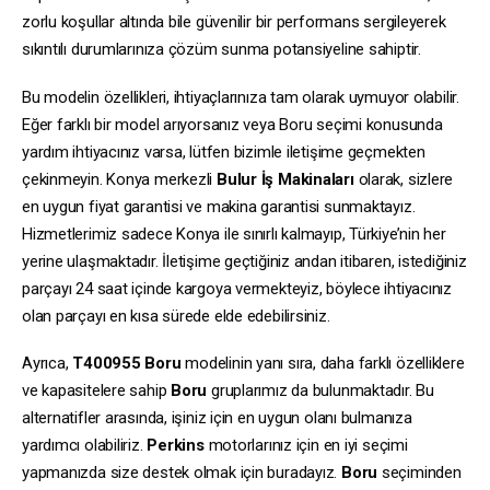
zorlu koşullar altında bile güvenilir bir performans sergileyerek
sıkıntılı durumlarınıza çözüm sunma potansiyeline sahiptir.
Bu modelin özellikleri, ihtiyaçlarınıza tam olarak uymuyor olabilir.
Eğer farklı bir model arıyorsanız veya Boru seçimi konusunda
yardım ihtiyacınız varsa, lütfen bizimle iletişime geçmekten
çekinmeyin. Konya merkezli
Bulur İş Makinaları
olarak, sizlere
en uygun fiyat garantisi ve makina garantisi sunmaktayız.
Hizmetlerimiz sadece Konya ile sınırlı kalmayıp, Türkiye’nin her
yerine ulaşmaktadır. İletişime geçtiğiniz andan itibaren, istediğiniz
parçayı 24 saat içinde kargoya vermekteyiz, böylece ihtiyacınız
olan parçayı en kısa sürede elde edebilirsiniz.
Ayrıca,
T400955
Boru
modelinin yanı sıra, daha farklı özelliklere
ve kapasitelere sahip
Boru
gruplarımız da bulunmaktadır. Bu
alternatifler arasında, işiniz için en uygun olanı bulmanıza
yardımcı olabiliriz.
Perkins
motorlarınız için en iyi seçimi
yapmanızda size destek olmak için buradayız.
Boru
seçiminden