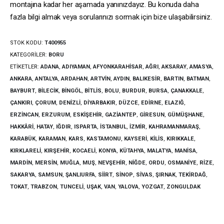
montajına kadar her aşamada yanınızdayız. Bu konuda daha
fazla bilgi almak veya sorularınızı sormak için bize ulaşabilirsiniz.
STOK KODU:
T400955
KATEGORILER:
BORU
ETIKETLER:
ADANA
,
ADIYAMAN
,
AFYONKARAHISAR
,
AĞRI
,
AKSARAY
,
AMASYA
,
ANKARA
,
ANTALYA
,
ARDAHAN
,
ARTVIN
,
AYDIN
,
BALIKESIR
,
BARTIN
,
BATMAN
,
BAYBURT
,
BILECIK
,
BINGÖL
,
BITLIS
,
BOLU
,
BURDUR
,
BURSA
,
ÇANAKKALE
,
ÇANKIRI
,
ÇORUM
,
DENIZLI
,
DIYARBAKIR
,
DÜZCE
,
EDIRNE
,
ELAZIĞ
,
ERZINCAN
,
ERZURUM
,
ESKIŞEHIR
,
GAZIANTEP
,
GIRESUN
,
GÜMÜŞHANE
,
HAKKÂRI
,
HATAY
,
IĞDIR
,
ISPARTA
,
İSTANBUL
,
İZMIR
,
KAHRAMANMARAŞ
,
KARABÜK
,
KARAMAN
,
KARS
,
KASTAMONU
,
KAYSERI
,
KILIS
,
KIRIKKALE
,
KIRKLARELI
,
KIRŞEHIR
,
KOCAELI
,
KONYA
,
KÜTAHYA
,
MALATYA
,
MANISA
,
MARDIN
,
MERSIN
,
MUĞLA
,
MUŞ
,
NEVŞEHIR
,
NIĞDE
,
ORDU
,
OSMANIYE
,
RIZE
,
SAKARYA
,
SAMSUN
,
ŞANLIURFA
,
SIIRT
,
SINOP
,
SIVAS
,
ŞIRNAK
,
TEKIRDAĞ
,
TOKAT
,
TRABZON
,
TUNCELI
,
UŞAK
,
VAN
,
YALOVA
,
YOZGAT
,
ZONGULDAK